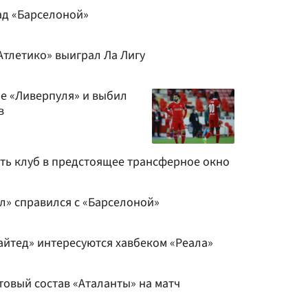
ад «Барселоной»
«Атлетико» выиграл Ла Лигу
е «Ливерпуля» и выбил
в
ить клуб в предстоящее трансферное окно
ал» справился с «Барселоной»
айтед» интересуются хавбеком «Реала»
товый состав «Аталанты» на матч