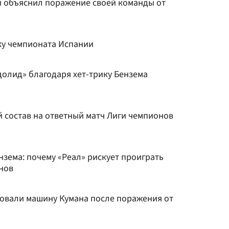
и объяснил поражение своей команды от
ку чемпионата Испании
долид» благодаря хет-трику Бензема
 состав на ответный матч Лиги чемпионов
нзема: почему «Реал» рискует проиграть
нов
овали машину Кумана после поражения от