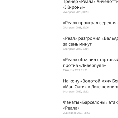
Тренер «Реала» Анчелотт
«Жироны»
26 апреля 2023, 01:44
«Реал» проиграл середня
25 апреля 2023, 22:26
«Реал» разгромил «Валья
за семь минут
02 апреля 2023, 19:14
«Реал» объявил стартовый
против «Ливерпуля»
15 марта 2023, 21:26
На кону «Золотой мяч» Бе
«Ман Сити» в Лиге чемпио
14 апреля 2022, 19:12
Фанаты «Барселоны» атак
«Реала»
25 октября 2021, 06:55