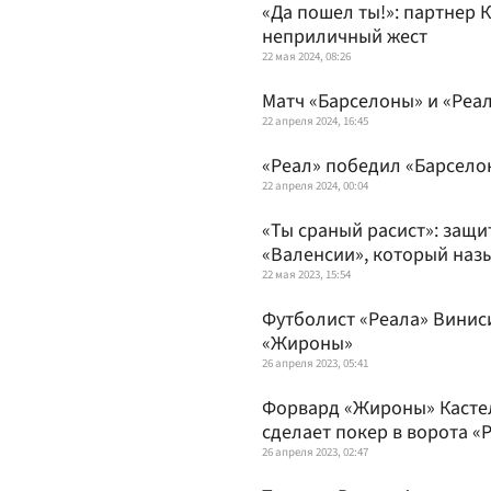
«Да пошел ты!»: партнер 
неприличный жест
22 мая 2024, 08:26
Матч «Барселоны» и «Реа
22 апреля 2024, 16:45
«Реал» победил «Барсело
22 апреля 2024, 00:04
«Ты сраный расист»: защи
«Валенсии», который наз
22 мая 2023, 15:54
Футболист «Реала» Винис
«Жироны»
26 апреля 2023, 05:41
Форвард «Жироны» Кастель
сделает покер в ворота «
26 апреля 2023, 02:47