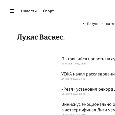
Новости
Спорт
Покушение на гл
Лукас Васкес
Пытавшийся напасть на с
29 апреля 2025, 23:37
УЕФА начал расследовани
27 марта 2025, 18:48
«Реал» установил рекорд
13 марта 2025, 08:44
Винисиус эмоционально о
в четвертьфинал Лиги че
13 марта 2025, 08:07