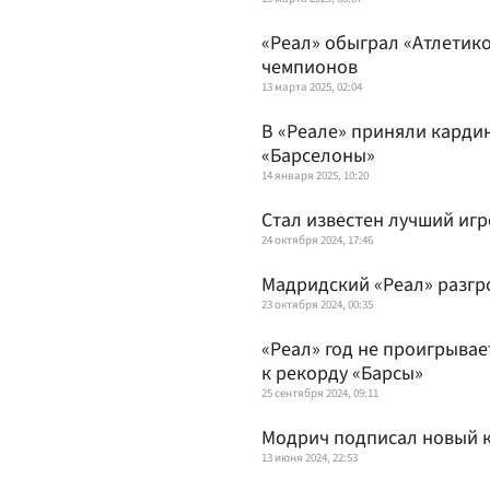
«Реал» обыграл «Атлетико
чемпионов
13 марта 2025, 02:04
В «Реале» приняли карди
«Барселоны»
14 января 2025, 10:20
Стал известен лучший игр
24 октября 2024, 17:46
Мадридский «Реал» разгр
23 октября 2024, 00:35
«Реал» год не проигрывае
к рекорду «Барсы»
25 сентября 2024, 09:11
Модрич подписал новый к
13 июня 2024, 22:53