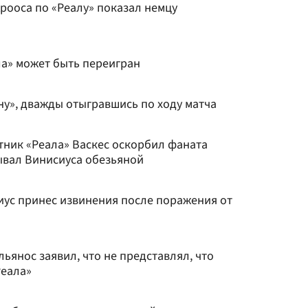
Крооса по «Реалу» показал немцу
ла» может быть переигран
ну», дважды отыгравшись по ходу матча
тник «Реала» Васкес оскорбил фаната
ывал Винисиуса обезьяной
иус принес извинения после поражения от
янос заявил, что не представлял, что
Реала»