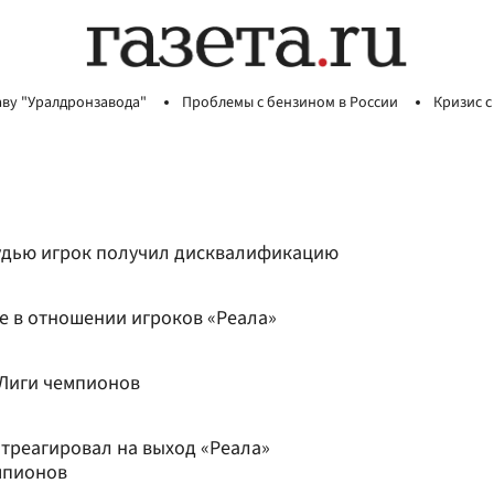
аву "Уралдронзавода"
Проблемы с бензином в России
Кризис с
удью игрок получил дисквалификацию
е в отношении игроков «Реала»
 Лиги чемпионов
треагировал на выход «Реала»
мпионов