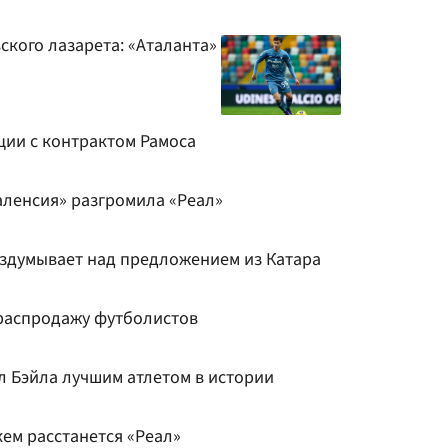
кого лазарета: «Аталанта»
ции с контрактом Рамоса
аленсия» разгромила «Реал»
здумывает над предложением из Катара
 распродажу футболистов
л Бэйла лучшим атлетом в истории
кем расстанется «Реал»