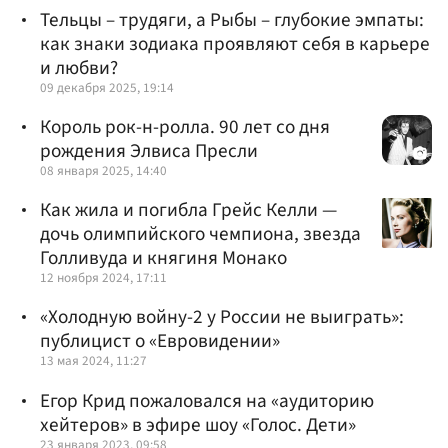
Тельцы – трудяги, а Рыбы – глубокие эмпаты:
как знаки зодиака проявляют себя в карьере
и любви?
09 декабря 2025, 19:14
Король рок-н-ролла. 90 лет со дня
рождения Элвиса Пресли
08 января 2025, 14:40
Как жила и погибла Грейс Келли —
дочь олимпийского чемпиона, звезда
Голливуда и княгиня Монако
12 ноября 2024, 17:11
«Холодную войну-2 у России не выиграть»:
публицист о «Евровидении»
13 мая 2024, 11:27
Егор Крид пожаловался на «аудиторию
хейтеров» в эфире шоу «Голос. Дети»
23 января 2023, 09:58