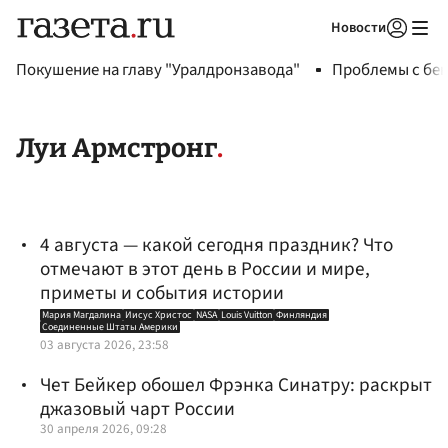
Новости
Авторизоваться
Покушение на главу "Уралдронзавода"
Проблемы с бен
Луи Армстронг
4 августа — какой сегодня праздник? Что
отмечают в этот день в России и мире,
приметы и события истории
Мария Магдалина
Иисус Христос
NASA
Louis Vuitton
Финляндия
Соединенные Штаты Америки
03 августа 2026, 23:58
Чет Бейкер обошел Фрэнка Синатру: раскрыт
джазовый чарт России
30 апреля 2026, 09:28