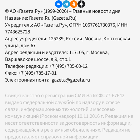
© АО «Газета.Ру» (1999-2026) – Главные новости дня
Название:
Газета.Ru
(Gazeta.Ru)
Учредитель:
АО «Газета.Ру»
, ОГРН 1067761730376, ИНН
7743625728
Адрес учредителя: 125239, Россия, Москва, Коптевская
улица, дом 67
Адрес редакции и издателя:
117105
, г.
Москва
,
Варшавское шоссе, д.9, стр.1
Телефон редакции:
+7 (495) 785-00-12
Факс:
+7 (495) 785-17-01
Электронная почта:
gazeta@gazeta.ru
Свидетельство о регистрации СМИ Эл № ФС77-67642
выдано федеральной службой по надзору в сфере
связи, информационных технологий и массовых
коммуникаций (Роскомнадзор) 10.11.2016 г. Редакция не
несет ответственности за достоверность информации,
содержащейся в рекламных объявлениях. Редакция не
предоставляет справочной информации.