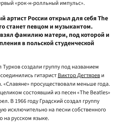
ервый «рок-н-ролльный импульс».
й артист России открыл для себя The
что станет певцом и музыкантом.
взял фамилию матери, под которой и
пления в польской студенческой
л Турков создали группу под названием
исоединились гитарист
Виктор Дегтярев
и
. «Славяне» просуществовали меньше года.
целиком состоявший из песен «The Beatles»
доел. В 1966 году Градский создал группу
ую исключительно на песни собственного
 на русском языке.