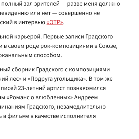
 полный зал зрителей — разве меня должно
телевидению или нет — совершенно не
дский в интервью
«ОТР»
.
льной карьерой. Первые записи Градского
и в своем роде рок-композициями в Союзе,
оканальным способом.
ьный сборник Градского с композициями
ий лес» и «Подруга угольщика». В том же
записей 23-летний артист познакомился
ны «Романс о влюбленных» Андреем
оминаниям Градского, незамедлительно
 в фильме в качестве исполнителя