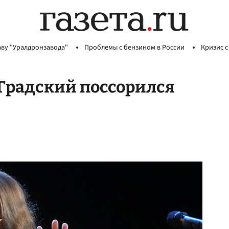
аву "Уралдронзавода"
Проблемы с бензином в России
Кризис с
 Градский поссорился