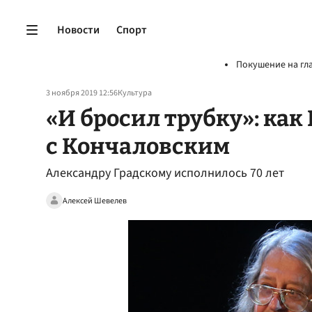
Новости
Спорт
Покушение на гл
3 ноября 2019 12:56
Культура
«И бросил трубку»: как
с Кончаловским
Александру Градскому исполнилось 70 лет
Алексей Шевелев