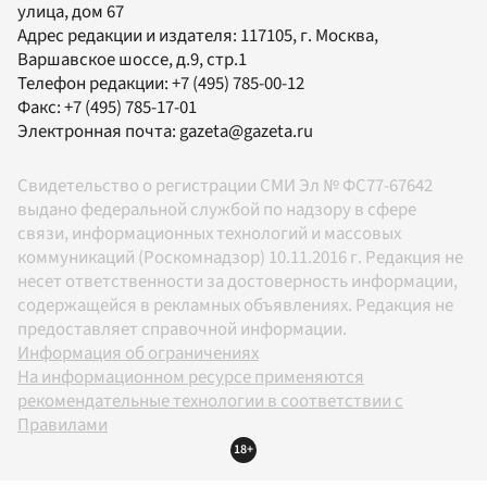
улица, дом 67
Адрес редакции и издателя:
117105
, г.
Москва
,
Варшавское шоссе, д.9, стр.1
Телефон редакции:
+7 (495) 785-00-12
Факс:
+7 (495) 785-17-01
Электронная почта:
gazeta@gazeta.ru
Свидетельство о регистрации СМИ Эл № ФС77-67642
выдано федеральной службой по надзору в сфере
связи, информационных технологий и массовых
коммуникаций (Роскомнадзор) 10.11.2016 г. Редакция не
несет ответственности за достоверность информации,
содержащейся в рекламных объявлениях. Редакция не
предоставляет справочной информации.
Информация об ограничениях
На информационном ресурсе применяются
рекомендательные технологии в соответствии с
Правилами
18+