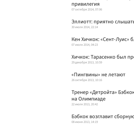
привилегия
07 октября 2014, 07:06
Эллиотт: приятно слышать
30 июля 2014, 22:14
Кен Хичкок: «Сент-Луис» б
07 июля 2014, 04:23
Хичкок: Тарасенко был п
29 декабря 2013, 10:59
«Пингвины» не летают
26 октября 2013, 10:16
Тренер «Детройта» Бэбко
на Олимпиаде
22 июля 2013, 20:42
Бэбкок возглавит сборну
08 июня 2013, 14:19