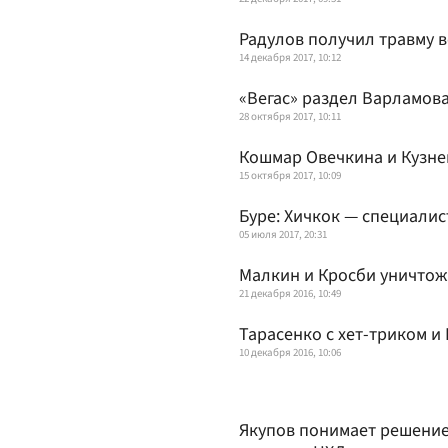
Радулов получил травму в
14 декабря 2017, 10:12
«Вегас» раздел Варламов
28 октября 2017, 10:11
Кошмар Овечкина и Кузне
15 октября 2017, 10:09
Буре: Хичкок — специалис
05 июля 2017, 20:31
Малкин и Кросби уничто
21 декабря 2016, 10:49
Тарасенко c хет-триком и
10 декабря 2016, 10:06
Якупов понимает решение 