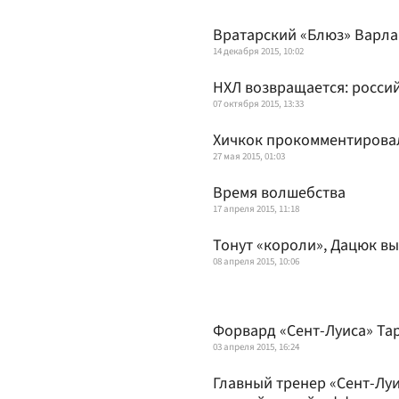
Вратарский «Блюз» Варл
14 декабря 2015, 10:02
НХЛ возвращается: россий
07 октября 2015, 13:33
Хичкок прокомментировал
27 мая 2015, 01:03
Время волшебства
17 апреля 2015, 11:18
Тонут «короли», Дацюк в
08 апреля 2015, 10:06
Форвард «Сент-Луиса» Та
03 апреля 2015, 16:24
Главный тренер «Сент-Луи