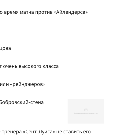
о время матча против «Айлендерса»
а
цова
т очень высокого класса
жили «рейнджеров»
 Бобровский-стена
тренера «Сент-Луиса» не ставить его