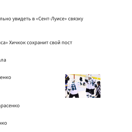
льно увидеть в «Сент-Луисе» связку
са» Хичкок сохранит свой пост
ала
сенко
арасенко
нко