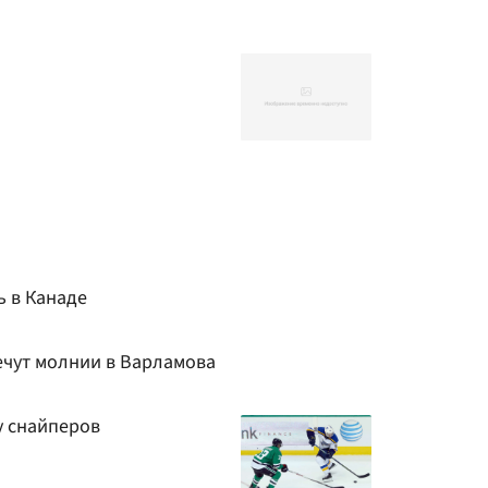
ь в Канаде
ечут молнии в Варламова
у снайперов