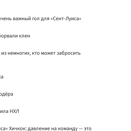
очень важный гол для «Сент-Луиса»
борвали клен
 из немногих, кто может забросить
ка
одёра
тила НХЛ
са» Хичкок: давление на команду — это