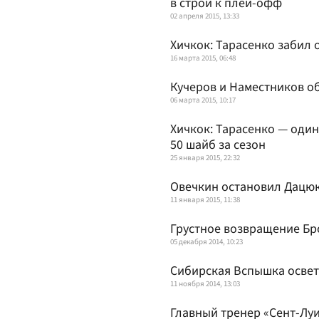
в строй к плей-офф
02 апреля 2015, 13:33
Хичкок: Тарасенко забил 
16 марта 2015, 06:48
Кучеров и Наместников о
06 марта 2015, 10:17
Хичкок: Тарасенко — один
50 шайб за сезон
25 января 2015, 22:32
Овечкин остановил Дацю
11 января 2015, 11:38
Грустное возвращение Бр
05 декабря 2014, 10:23
Сибирская Вспышка осве
11 ноября 2014, 13:03
Главный тренер «Сент-Луи