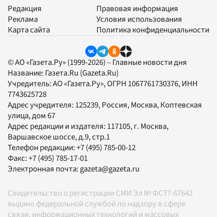
Редакция
Правовая информация
Реклама
Условия использования
Карта сайта
Политика конфиденциальности
© АО «Газета.Ру» (1999-2026) – Главные новости дня
Название:
Газета.Ru
(Gazeta.Ru)
Учредитель:
АО «Газета.Ру»
, ОГРН 1067761730376, ИНН
7743625728
Адрес учредителя: 125239, Россия, Москва, Коптевская
улица, дом 67
Адрес редакции и издателя:
117105
, г.
Москва
,
Варшавское шоссе, д.9, стр.1
Телефон редакции:
+7 (495) 785-00-12
Факс:
+7 (495) 785-17-01
Электронная почта:
gazeta@gazeta.ru
Свидетельство о регистрации СМИ Эл № ФС77-67642
выдано федеральной службой по надзору в сфере
связи, информационных технологий и массовых