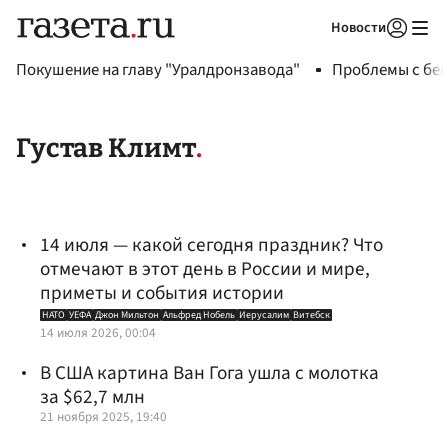
Новости
Авторизоваться
Покушение на главу "Уралдронзавода"
Проблемы с бен
Густав Климт
14 июля — какой сегодня праздник? Что
отмечают в этот день в России и мире,
приметы и события истории
НАТО
УЕФА
Джон Мильтон
Альфред Нобель
Иерусалим
Витебск
14 июля 2026, 00:04
В США картина Ван Гога ушла с молотка
за $62,7 млн
21 ноября 2025, 19:40