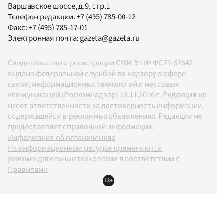
Варшавское шоссе, д.9, стр.1
Телефон редакции:
+7 (495) 785-00-12
Факс:
+7 (495) 785-17-01
Электронная почта:
gazeta@gazeta.ru
Свидетельство о регистрации СМИ Эл № ФС77-67642
выдано федеральной службой по надзору в сфере
связи, информационных технологий и массовых
коммуникаций (Роскомнадзор) 10.11.2016 г. Редакция не
несет ответственности за достоверность информации,
содержащейся в рекламных объявлениях. Редакция не
предоставляет справочной информации.
Информация об ограничениях
На информационном ресурсе применяются
рекомендательные технологии в соответствии с
Правилами
18+