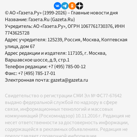
© АО «Газета.Ру» (1999-2026) – Главные новости дня
Название:
Газета.Ru
(Gazeta.Ru)
Учредитель:
АО «Газета.Ру»
, ОГРН 1067761730376, ИНН
7743625728
Адрес учредителя: 125239, Россия, Москва, Коптевская
улица, дом 67
Адрес редакции и издателя:
117105
, г.
Москва
,
Варшавское шоссе, д.9, стр.1
Телефон редакции:
+7 (495) 785-00-12
Факс:
+7 (495) 785-17-01
Электронная почта:
gazeta@gazeta.ru
Свидетельство о регистрации СМИ Эл № ФС77-67642
выдано федеральной службой по надзору в сфере
связи, информационных технологий и массовых
коммуникаций (Роскомнадзор) 10.11.2016 г. Редакция не
несет ответственности за достоверность информации,
содержащейся в рекламных объявлениях. Редакция не
предоставляет справочной информации.