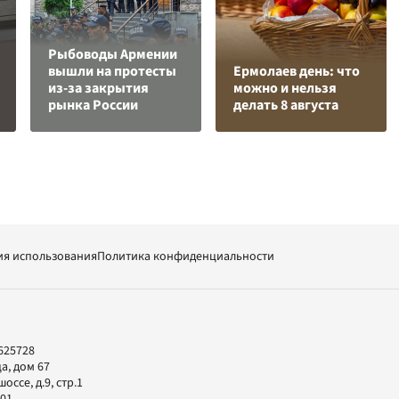
Рыбоводы Армении
вышли на протесты
Ермолаев день: что
из-за закрытия
можно и нельзя
рынка России
делать 8 августа
ия использования
Политика конфиденциальности
625728
а, дом 67
ссе, д.9, стр.1