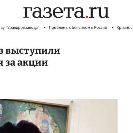
аву "Уралдронзавода"
Проблемы с бензином в России
Кризис с
ев выступили
я за акции