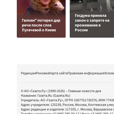
Госдума приняла
Галкин* потерял дар
закон о запрете на
речи после слов
проживание в
Пугачевой о Киеве
России
Редакция
Реклама
Карта сайта
Правовая информация
Услов
© АО «Газета.Ру» (1999-2026) – Главные новости дня
Название:
Газета.Ru
(Gazeta.Ru)
Учредитель:
АО «Газета.Ру»
, ОГРН 1067761730376, ИНН 7743
Адрес учредителя: 125239, Россия, Москва, Коптевская улиц
Адрес редакции и издателя:
117105
, г.
Москва
,
Варшавское шо