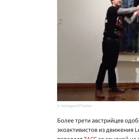
letztegenAT/Twitter
Более трети австрийцев одо
экоактивистов из движения Le