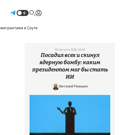
Авторизоваться
 мигрантами в Сеуте
07 августа 2026, 10:43
Посадил всех и скинул
ядерную бомбу: каким
президентом мог бы стать
ИИ
Виталий Рюмшин