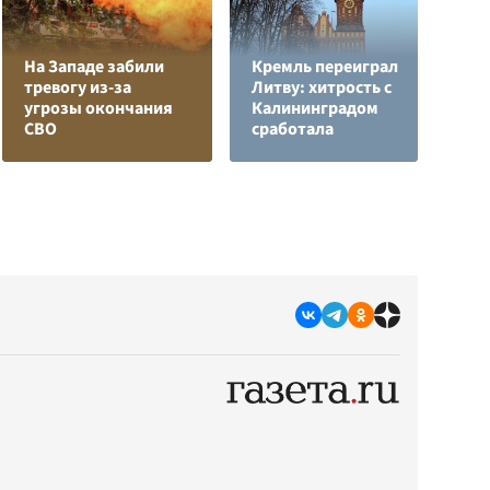
На Западе забили
Кремль переиграл
тревогу из-за
Литву: хитрость с
В
угрозы окончания
Калининградом
с
СВО
сработала
д