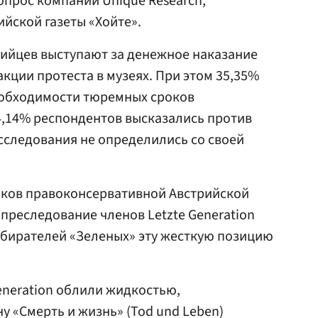
опрос компании Unique Research,
ийской газеты «Хойте».
рийцев выступают за денежное наказание
кции протеста в музеях. При этом 35,35%
еобходимости тюремных сроков
4,14% респондентов высказались против
сследования не определились со своей
иков правоконсервативной Австрийской
 преследование членов Letzte Generation
избирателей «Зеленых» эту жесткую позицию
eneration облили жидкостью,
 «Смерть и жизнь» (Tod und Leben)