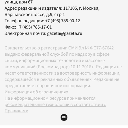
улица, дом 67
Адрес редакции и издателя:
117105
, г.
Москва
,
Варшавское шоссе, д.9, стр.1
Телефон редакции:
+7 (495) 785-00-12
Факс:
+7 (495) 785-17-01
Электронная почта:
gazeta@gazeta.ru
Свидетельство о регистрации СМИ Эл № ФС77-67642
выдано федеральной службой по надзору в сфере
связи, информационных технологий и массовых
коммуникаций (Роскомнадзор) 10.11.2016 г. Редакция не
несет ответственности за достоверность информации,
содержащейся в рекламных объявлениях. Редакция не
предоставляет справочной информации.
Информация об ограничениях
На информационном ресурсе применяются
рекомендательные технологии в соответствии с
Правилами
18+