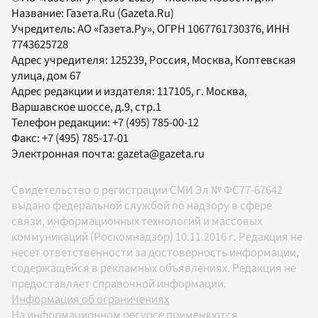
Название:
Газета.Ru
(Gazeta.Ru)
Учредитель:
АО «Газета.Ру»
, ОГРН 1067761730376, ИНН
7743625728
Адрес учредителя: 125239, Россия, Москва, Коптевская
улица, дом 67
Адрес редакции и издателя:
117105
, г.
Москва
,
Варшавское шоссе, д.9, стр.1
Телефон редакции:
+7 (495) 785-00-12
Факс:
+7 (495) 785-17-01
Электронная почта:
gazeta@gazeta.ru
Свидетельство о регистрации СМИ Эл № ФС77-67642
выдано федеральной службой по надзору в сфере
связи, информационных технологий и массовых
коммуникаций (Роскомнадзор) 10.11.2016 г. Редакция не
несет ответственности за достоверность информации,
содержащейся в рекламных объявлениях. Редакция не
предоставляет справочной информации.
Информация об ограничениях
На информационном ресурсе применяются