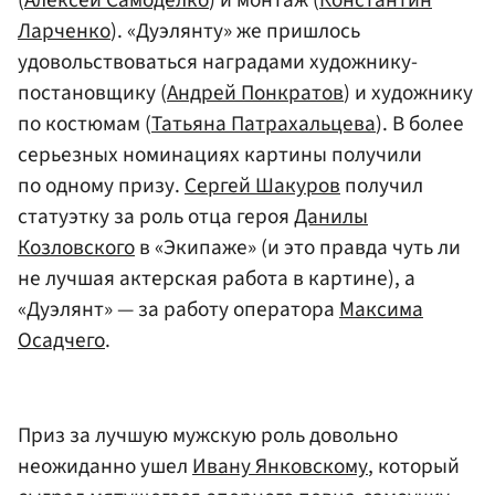
(
Алексей Самоделко
) и монтаж (
Константин
Ларченко
). «Дуэлянту» же пришлось
удовольствоваться наградами художнику-
постановщику (
Андрей Понкратов
) и художнику
по костюмам (
Татьяна Патрахальцева
). В более
серьезных номинациях картины получили
по одному призу.
Сергей Шакуров
получил
статуэтку за роль отца героя
Данилы
Козловского
в «Экипаже» (и это правда чуть ли
не лучшая актерская работа в картине), а
«Дуэлянт» — за работу оператора
Максима
Осадчего
.
Приз за лучшую мужскую роль довольно
неожиданно ушел
Ивану Янковскому
, который