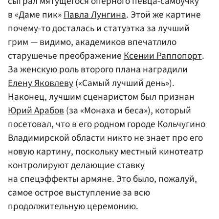
сыграл мятущегося оперного певца-самоучку
в «Даме пик»
Павла Лунгина
. Этой же картине
почему-то досталась и статуэтка за лучший
грим — видимо, академиков впечатлило
старушечье преображение
Ксении Раппопорт
.
За женскую роль второго плана наградили
Елену Яковлеву
(«Самый лучший день»).
Наконец, лучшим сценаристом был признан
Юрий Арабов
(за «Монаха и беса»), который
посетовал, что в его родном городе Кольчугино
Владимирской области никто не знает про его
новую картину, поскольку местный кинотеатр
контролируют делающие ставку
на спецэффекты армяне. Это было, пожалуй,
самое острое выступление за всю
продолжительную церемонию.