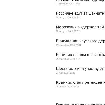
07 октября 2012, 18:01
Россияне едут за шахмат
28 августа 2012, 00:55
Морозевич выдержал тай
30 августа 2011, 22:25
В ожидании «русского де
27 сентября 2010, 23:47
Крамник не помог с венгр
25 сентября 2010, 23:35
Шесть россиян участвуют
27 мая 2010, 19:45
Крамник стал претендент
04 января 2010, 17:07
Гельфанд попал в претен