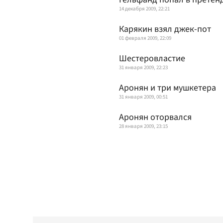
14 декабря 2009, 22:21
Карякин взял джек-пот
01 февраля 2009, 22:09
Шестеровластие
31 января 2009, 22:23
Аронян и три мушкетера
31 января 2009, 00:51
Аронян оторвался
28 января 2009, 23:15