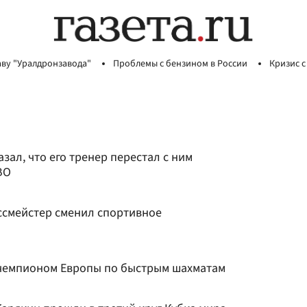
аву "Уралдронзавода"
Проблемы с бензином в России
Кризис с
зал, что его тренер перестал с ним
ВО
ссмейстер сменил спортивное
 чемпионом Европы по быстрым шахматам