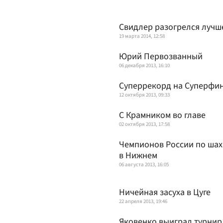
Свидлер разогрелся лучш
19 марта 2014, 12:58
Юрий Первозванный
06 декабря 2013, 16:10
Суперрекорд на Суперфи
12 октября 2013, 09:33
С Крамником во главе
02 октября 2013, 17:58
Чемпионов России по шах
в Нижнем
06 августа 2013, 16:05
Ничейная засуха в Цуге
22 апреля 2013, 19:46
Яковенко выиграл турнир