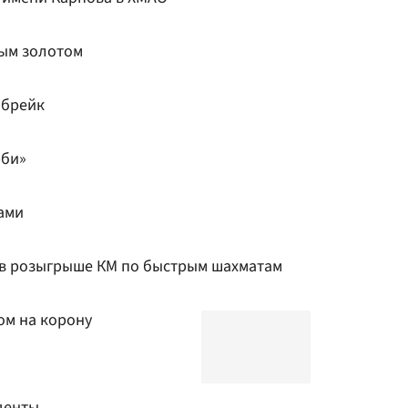
ным золотом
-брейк
рби»
ами
 в розыгрыше КМ по быстрым шахматам
ом на корону
денты