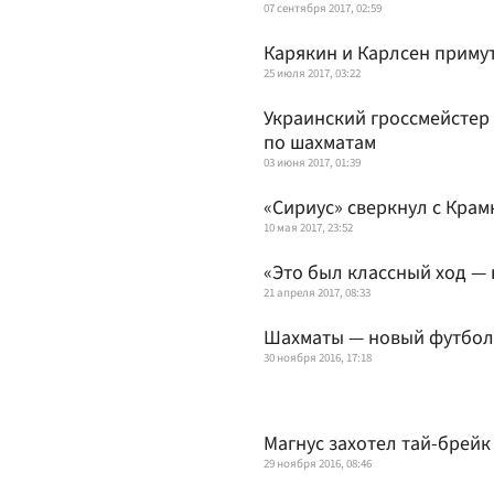
07 сентября 2017, 02:59
Карякин и Карлсен примут
25 июля 2017, 03:22
Украинский гроссмейстер
по шахматам
03 июня 2017, 01:39
«Сириус» сверкнул с Кра
10 мая 2017, 23:52
«Это был классный ход — 
21 апреля 2017, 08:33
Шахматы — новый футбол
30 ноября 2016, 17:18
Магнус захотел тай-брей
29 ноября 2016, 08:46