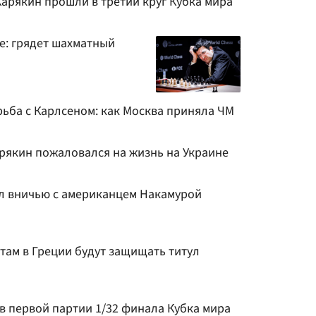
Карякин прошли в третий круг Кубка мира
е: грядет шахматный
рьба с Карлсеном: как Москва приняла ЧМ
рякин пожаловался на жизнь на Украине
л вничью с американцем Накамурой
там в Греции будут защищать титул
в первой партии 1/32 финала Кубка мира