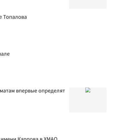
е Топалова
нале
матам впервые определят
 имени Карпова в ХМАО