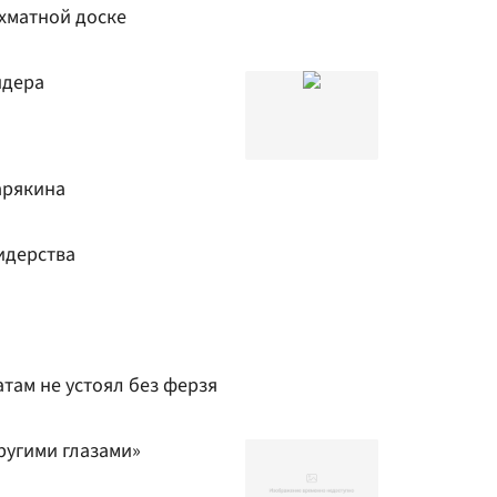
хматной доске
идера
арякина
идерства
там не устоял без ферзя
ругими глазами»