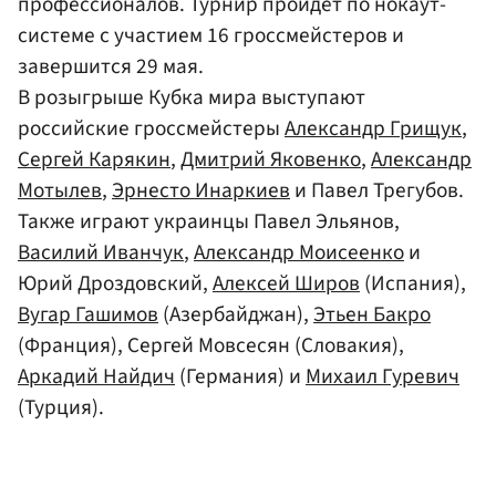
профессионалов. Турнир пройдет по нокаут-
системе с участием 16 гроссмейстеров и
завершится 29 мая.
В розыгрыше Кубка мира выступают
российские гроссмейстеры
Александр Грищук
,
Сергей Карякин
,
Дмитрий Яковенко
,
Александр
Мотылев
,
Эрнесто Инаркиев
и Павел Трегубов.
Также играют украинцы Павел Эльянов,
Василий Иванчук
,
Александр Моисеенко
и
Юрий Дроздовский,
Алексей Широв
(Испания),
Вугар Гашимов
(Азербайджан),
Этьен Бакро
(Франция), Сергей Мовсесян (Словакия),
Аркадий Найдич
(Германия) и
Михаил Гуревич
(Турция).