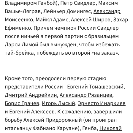
Владимиром Генбой),
Петр Свидлер
, Максим
Вашье-Ляграв, Лейньер Домингес,
Александр
Моисеенко
,
Майкл Адамс
,
Алексей Широв
, Захар
Ефименко. Причем чемпион России Свидлер
после ничьей в первой партии с бразильцем
Дарси Лимой был вынужден, чтобы избежать
тай-брейка, побеждать во второй «на заказ».
Кроме того, преодолели первую стадию
представители России -
Евгений Томашевский
,
Дмитрий Андрейкин
,
Александр Рязанцев
,
Борис Грачев
,
Игорь Лысый
,
Эрнесто Инаркиев
и
Евгений Алексеев
. К сожалению, завершили
борьбу
Алексей Придорожный
(он проиграл
итальянцу Фабиано Каруане), Генба,
Николай