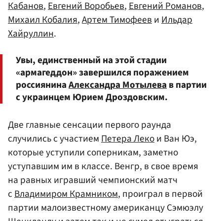
Кабанов
,
Евгений Воробьев
,
Евгений Романов
,
Михаил Кобалия
,
Артем Тимофеев
и
Ильдар
Хайруллин
.
Увы, единственный на этой стадии
«армагеддон» завершился поражением
россиянина
Александра Мотылева
в партии
с украинцем Юрием Дроздовским.
Две главные сенсации первого раунда
случились с участием
Петера Леко
и Ван Юэ,
которые уступили соперникам, заметно
уступавшим им в классе. Венгр, в свое время
на равных игравший чемпионский матч
с
Владимиром Крамником
, проиграл в первой
партии малоизвестному американцу Сэмюэлу