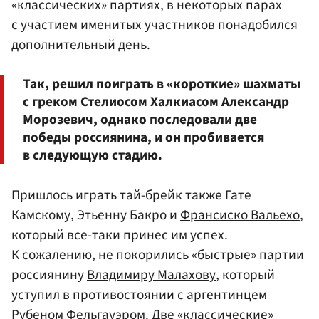
«классических» партиях, в некоторых парах
с участием именитых участников понадобился
дополнительный день.
Так, решил поиграть в «короткие» шахматы
с греком Стелиосом Халкиасом Александр
Морозевич, однако последовали две
победы россиянина, и он пробивается
в следующую стадию.
Пришлось играть тай-брейк также Гате
Камскому, Этьенну Бакро и
Франсиско Вальехо
,
который все-таки принес им успех.
К сожалению, не покорились «быстрые» партии
россиянину
Владимиру Малахову
, который
уступил в противостоянии с аргентинцем
Рубеном Фельгауэром. Две «классические»