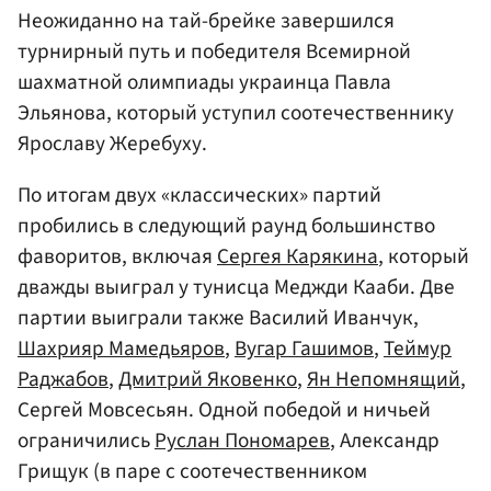
Неожиданно на тай-брейке завершился
турнирный путь и победителя Всемирной
шахматной олимпиады украинца Павла
Эльянова, который уступил соотечественнику
Ярославу Жеребуху.
По итогам двух «классических» партий
пробились в следующий раунд большинство
фаворитов, включая
Сергея Карякина
, который
дважды выиграл у тунисца Меджди Кааби. Две
партии выиграли также Василий Иванчук,
Шахрияр Мамедьяров
,
Вугар Гашимов
,
Теймур
Раджабов
,
Дмитрий Яковенко
,
Ян Непомнящий
,
Сергей Мовсесьян. Одной победой и ничьей
ограничились
Руслан Пономарев
, Александр
Грищук (в паре с соотечественником