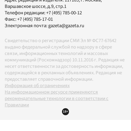
Адрес редакции и издателя:
117105
, г.
Москва
,
Варшавское шоссе, д.9, стр.1
Телефон редакции:
+7 (495) 785-00-12
Факс:
+7 (495) 785-17-01
Электронная почта:
gazeta@gazeta.ru
Свидетельство о регистрации СМИ Эл № ФС77-67642
выдано федеральной службой по надзору в сфере
связи, информационных технологий и массовых
коммуникаций (Роскомнадзор) 10.11.2016 г. Редакция не
несет ответственности за достоверность информации,
содержащейся в рекламных объявлениях. Редакция не
предоставляет справочной информации.
Информация об ограничениях
На информационном ресурсе применяются
рекомендательные технологии в соответствии с
Правилами
18+