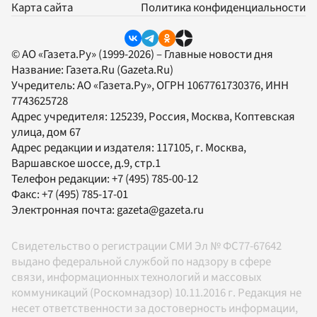
Карта сайта
Политика конфиденциальности
© АО «Газета.Ру» (1999-2026) – Главные новости дня
Название:
Газета.Ru
(Gazeta.Ru)
Учредитель:
АО «Газета.Ру»
, ОГРН 1067761730376, ИНН
7743625728
Адрес учредителя: 125239, Россия, Москва, Коптевская
улица, дом 67
Адрес редакции и издателя:
117105
, г.
Москва
,
Варшавское шоссе, д.9, стр.1
Телефон редакции:
+7 (495) 785-00-12
Факс:
+7 (495) 785-17-01
Электронная почта:
gazeta@gazeta.ru
Свидетельство о регистрации СМИ Эл № ФС77-67642
выдано федеральной службой по надзору в сфере
связи, информационных технологий и массовых
коммуникаций (Роскомнадзор) 10.11.2016 г. Редакция не
несет ответственности за достоверность информации,