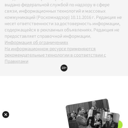
выдано федеральной службой по надзору в сфере
связи, информационных технологий и массовых
коммуникаций (Роскомнадзор) 10.11.2016 г. Редакция не
несет ответственности за достоверность информации,
содержащейся в рекламных объявлениях. Редакция не
предоставляет справочной информации.
Информация об ограничениях
На информационном ресурсе применяются
рекомендательные технологии в соответствии с
Правилами
18+