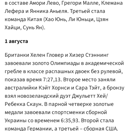
в составе Амори Лево, Грегори Малле, Клемана
Лефера и Янника Аньеля. Третьей стала
команда Китая (Хао Юнь, Ли Юньци, Цзян
Хайци, Сунь Ян).
1 августа
Британки Хелен Гловер и Хизер Стэннинг
завоевали золото Олимпиады в академической
гребле в классе распашных двоек без рулевой,
показав время 7:27,13. Второе место заняли
австралийки Кэйт Хорнси и Сара Тэйт, а бронзу
взял новозеландский дуэт Джульетт Хей/
Ребекка Скаун. В парной четверке золотые
медали завоевали спортсменки сборной
Украины со временем 6:35,93. Второй стала
команда Германии, а третьей – сборная США.