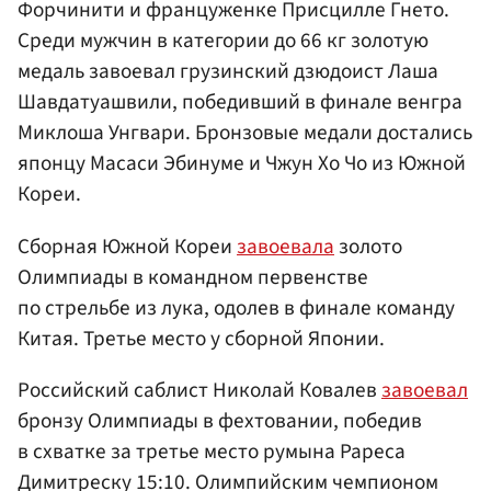
Форчинити и француженке Присцилле Гнето.
Среди мужчин в категории до 66 кг золотую
медаль завоевал грузинский дзюдоист Лаша
Шавдатуашвили, победивший в финале венгра
Миклоша Унгвари. Бронзовые медали достались
японцу Масаси Эбинуме и Чжун Хо Чо из Южной
Кореи.
Сборная Южной Кореи
завоевала
золото
Олимпиады в командном первенстве
по стрельбе из лука, одолев в финале команду
Китая. Третье место у сборной Японии.
Российский саблист Николай Ковалев
завоевал
бронзу Олимпиады в фехтовании, победив
в схватке за третье место румына Рареса
Димитреску 15:10. Олимпийским чемпионом