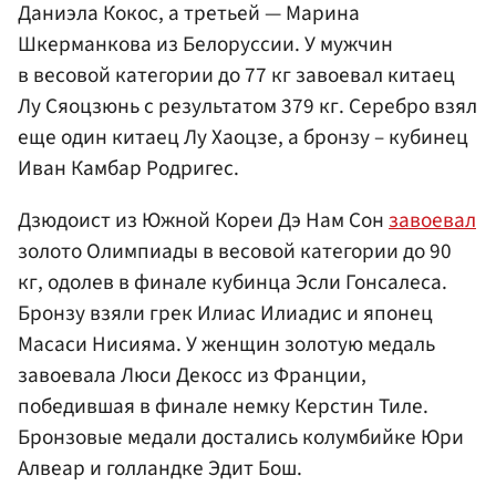
Даниэла Кокос, а третьей — Марина
Шкерманкова из Белоруссии. У мужчин
в весовой категории до 77 кг завоевал китаец
Лу Сяоцзюнь с результатом 379 кг. Серебро взял
еще один китаец Лу Хаоцзе, а бронзу – кубинец
Иван Камбар Родригес.
Дзюдоист из Южной Кореи Дэ Нам Сон
завоевал
золото Олимпиады в весовой категории до 90
кг, одолев в финале кубинца Эсли Гонсалеса.
Бронзу взяли грек Илиас Илиадис и японец
Масаси Нисияма. У женщин золотую медаль
завоевала Люси Декосс из Франции,
победившая в финале немку Керстин Тиле.
Бронзовые медали достались колумбийке Юри
Алвеар и голландке Эдит Бош.