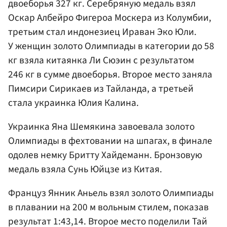
двоеборья 327 кг. Серебряную медаль взял
Оскар Албейро Фигероа Москера из Колумбии,
третьим стал индонезиец Ираван Эко Юли.
У женщин золото Олимпиады в категории до 58
кг взяла китаянка Ли Сюэин с результатом
246 кг в сумме двоеборья. Второе место заняла
Пимсири Сирикаев из Тайланда, а третьей
стала украинка Юлия Калина.
Украинка Яна Шемякина завоевала золото
Олимпиады в фехтовании на шпагах, в финале
одолев немку Бритту Хайдеманн. Бронзовую
медаль взяла Сунь Юйцзе из Китая.
Француз Янник Аньель взял золото Олимпиады
в плавании на 200 м вольным стилем, показав
результат 1:43,14. Второе место поделили Тай