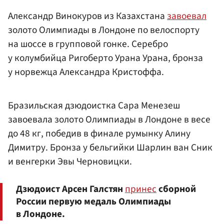
Александр Винокуров из Казахстана
завоевал
золото Олимпиады в Лондоне по велоспорту
на шоссе в групповой гонке. Серебро
у колумбийца Ригоберто Урана Урана, бронза
у норвежца Александрa Кристоффa.
Бразильская дзюдоистка Сара Менезеш
завоевала золото Олимпиады в Лондоне в весе
до 48 кг, победив в финале румынку Алину
Димитру. Бронза у бельгийки Шарлин ван Сник
и венгерки Эвы Черновицки.
Дзюдоист Арсен Галстян
принес
сборной
России первую медаль Олимпиады
в Лондоне.