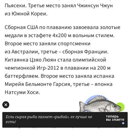
Пьясеки. Третье место занял Чжинсун Чжун
из Южной Кореи.
Сборная США по плаванию завоевала золотые
медали в эстафете 4х200 м вольным стилем.
Второе место заняли спортсменки
из Австралии, третье – сборная Франции.
Китаянка Цзяо Люян стала олимпийской
чемпионкой Игр-2012 в плавании на 200 м
баттерфляем. Второе место заняла испанка
Мирейя Бельмонте Гарсия, третье – японка
Натсуми Хоси.
Венгерский пловец Даниэль Гюрта завоевал
Если сырая рыба пахнет «рыбой», ее лучше не
есть!
золотую медаль на дистанции 200 м брассом,