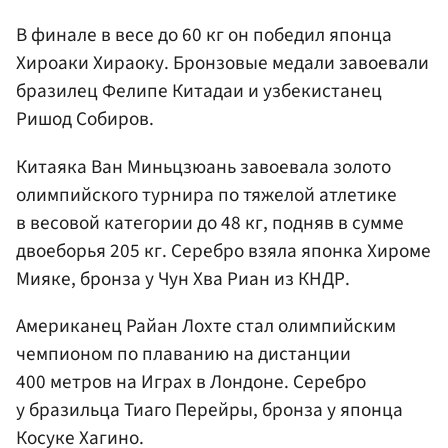
В финале в весе до 60 кг он победил японца
Хироаки Хираоку. Бронзовые медали завоевали
бразилец Фелипе Китадаи и узбекистанец
Ришод Собиров.
Китаяка Ван Миньцзюань завоевала золото
олимпийского турнира по тяжелой атлетике
в весовой категории до 48 кг, подняв в сумме
двоеборья 205 кг. Серебро взяла японка Хироме
Мияке, бронза у Чун Хва Риан из КНДР.
Американец Райан Лохте стал олимпийским
чемпионом по плаванию на дистанции
400 метров на Играх в Лондоне. Серебро
у бразильца Тиаго Перейры, бронза у японца
Косуке Хагино.