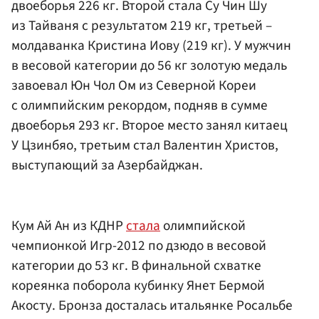
двоеборья 226 кг. Второй стала Су Чин Шу
из Тайваня с результатом 219 кг, третьей –
молдаванка Кристина Иову (219 кг). У мужчин
в весовой категории до 56 кг золотую медаль
завоевал Юн Чол Ом из Северной Кореи
с олимпийским рекордом, подняв в сумме
двоеборья 293 кг. Второе место занял китаец
У Цзинбяо, третьим стал Валентин Христов,
выступающий за Азербайджан.
Кум Ай Ан из КДНР
стала
олимпийской
чемпионкой Игр-2012 по дзюдо в весовой
категории до 53 кг. В финальной схватке
кореянка поборола кубинку Янет Бермой
Акосту. Бронза досталась итальянке Росальбе