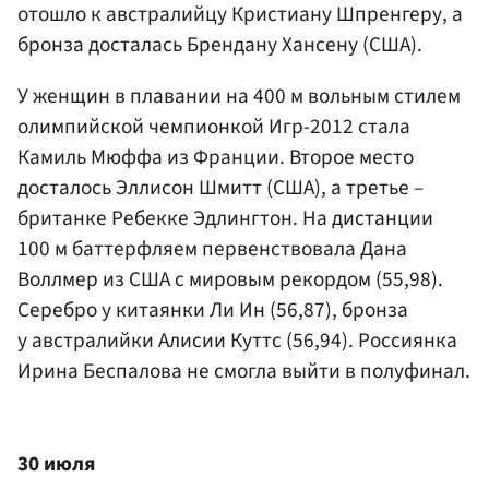
отошло к австралийцу Кристиану Шпренгеру, а
бронза досталась Брендану Хансену (США).
У женщин в плавании на 400 м вольным стилем
олимпийской чемпионкой Игр-2012 стала
Камиль Мюффа из Франции. Второе место
досталось Эллисон Шмитт (США), а третье –
британке Ребекке Эдлингтон. На дистанции
100 м баттерфляем первенствовала Дана
Воллмер из США с мировым рекордом (55,98).
Серебро у китаянки Ли Ин (56,87), бронза
у австралийки Алисии Куттс (56,94). Россиянка
Ирина Беспалова не смогла выйти в полуфинал.
30 июля