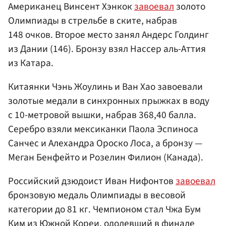
Американец Винсент Хэнкок
завоевал
золото
Олимпиады в стрельбе в ските, набрав
148 очков. Второе место занял Андерс Голдинг
из Дании (146). Бронзу взял Нассер аль-Аттия
из Катара.
Китаянки Чэнь Жоулинь и Ван Хао завоевали
золотые медали в синхронных прыжках в воду
с 10-метровой вышки, набрав 368,40 балла.
Серебро взяли мексиканки Паола Эспиноса
Санчес и Алехандра Ороско Лоса, а бронзу —
Меган Бенфейто и Розелин Филион (Канада).
Российский дзюдоист Иван Нифонтов
завоевал
бронзовую медаль Олимпиады в весовой
категории до 81 кг. Чемпионом стал Чжа Бум
Ким из Южной Кореи, одолевший в финале