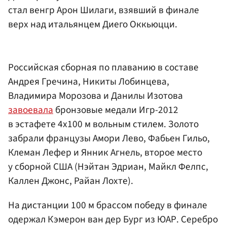
стал венгр Арон Шилаги, взявший в финале
верх над итальянцем Диего Оккьюцци.
Российская сборная по плаванию в составе
Андрея Гречина, Никиты Лобинцева,
Владимира Морозова и Данилы Изотова
завоевала
бронзовые медали Игр-2012
в эстафете 4х100 м вольным стилем. Золото
забрали французы Амори Лево, Фабьен Гильо,
Клеман Лефер и Янник Агнель, второе место
у сборной США (Нэйтан Эдриан, Майкл Фелпс,
Каллен Джонс, Райан Лохте).
На дистанции 100 м брассом победу в финале
одержал Кэмерон ван дер Бург из ЮАР. Серебро