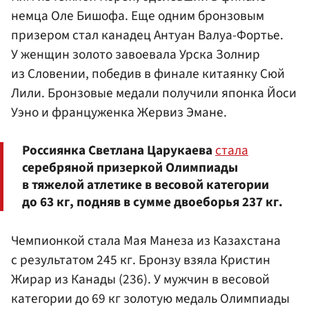
немца Оле Бишофа. Еще одним бронзовым
призером стал канадец Антуан Валуа-Фортье.
У женщин золото завоевала Урска Золнир
из Словении, победив в финале китаянку Сюй
Лили. Бронзовые медали получили японка Йоси
Уэно и француженка Жервиз Эмане.
Россиянка Светлана Царукаева
стала
серебряной призеркой Олимпиады
в тяжелой атлетике в весовой категории
до 63 кг, подняв в сумме двоеборья 237 кг.
Чемпионкой стала Мая Манеза из Казахстана
с результатом 245 кг. Бронзу взяла Кристин
Жирар из Канады (236). У мужчин в весовой
категории до 69 кг золотую медаль Олимпиады