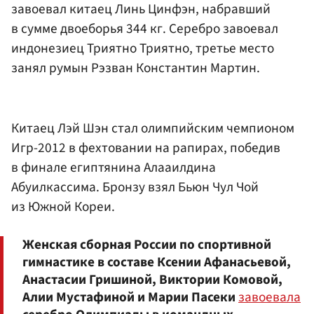
завоевал китаец Линь Цинфэн, набравший
в сумме двоеборья 344 кг. Серебро завоевал
индонезиец Триятно Триятно, третье место
занял румын Рэзван Константин Мартин.
Китаец Лэй Шэн стал олимпийским чемпионом
Игр-2012 в фехтовании на рапирах, победив
в финале египтянина Алааилдина
Абуилкассима. Бронзу взял Бьюн Чул Чой
из Южной Кореи.
Женская сборная России по спортивной
гимнастике в составе Ксении Афанасьевой,
Анастасии Гришиной, Виктории Комовой,
Алии Мустафиной и Марии Пасеки
завоевала