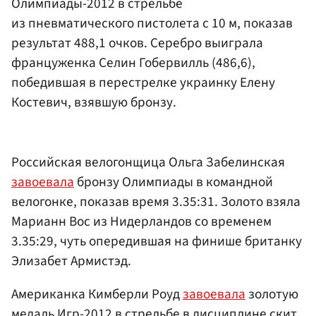
Олимпиады-2012 в стрельбе
из пневматического пистолета с 10 м, показав
результат 488,1 очков. Серебро выиграла
француженка Селин Гобервилль (486,6),
победившая в перестрелке украинку Елену
Костевич, взявшую бронзу.
Российская велогонщица Ольга Забелинская
завоевала
бронзу Олимпиады в командной
велогонке, показав время 3.35:31. Золото взяла
Марианн Вос из Нидерландов со временем
3.35:29, чуть опередившая на финише британку
Элизабет Армистэд.
Американка Кимберли Роуд
завоевала
золотую
медаль Игр-2012 в стрельбе в дисциплине скит.