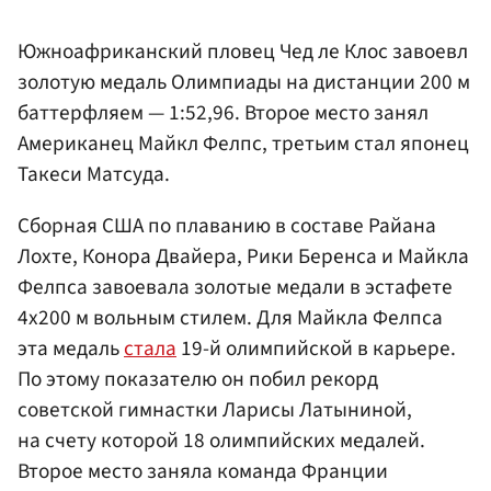
Южноафриканский пловец Чед ле Клос завоевл
золотую медаль Олимпиады на дистанции 200 м
баттерфляем — 1:52,96. Второе место занял
Американец Майкл Фелпс, третьим стал японец
Такеси Матсуда.
Сборная США по плаванию в составе Райана
Лохте, Конора Двайера, Рики Беренса и Майкла
Фелпса завоевала золотые медали в эстафете
4х200 м вольным стилем. Для Майкла Фелпса
эта медаль
стала
19-й олимпийской в карьере.
По этому показателю он побил рекорд
советской гимнастки Ларисы Латыниной,
на счету которой 18 олимпийских медалей.
Второе место заняла команда Франции