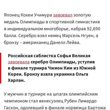
Японец Кохеи Учимура
завоевал
золотую
медаль Олимпиады в спортивной гимнастике
в индивидуальном многоборье, набрав 92,690
балла. Серебро взял немец Марсель Нгуен, а
бронзу – американец Данелл Лейва.
Российская саблистка Софья Великая
завоевала
серебро Олимпиады, уступив
в финале турнира Чжион Ким из Южной
Кореи. Бронзу взяла украинка Ольга
Харлан.
У мужчин в турнире на шпагах олимпийским
чемпионом стал венесуэлец Рубен Лимардо
Гаскон, одолевший в финале норвежца Бартожа