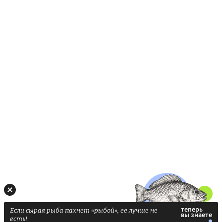
Если сырая рыба пахнет «рыбой», ее лучше не
есть!