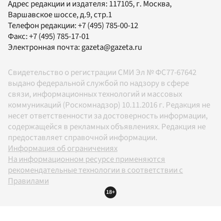
Адрес редакции и издателя:
117105
, г.
Москва
,
Варшавское шоссе, д.9, стр.1
Телефон редакции:
+7 (495) 785-00-12
Факс:
+7 (495) 785-17-01
Электронная почта:
gazeta@gazeta.ru
Свидетельство о регистрации СМИ Эл № ФС77-67642
выдано федеральной службой по надзору в сфере
связи, информационных технологий и массовых
коммуникаций (Роскомнадзор) 10.11.2016 г. Редакция не
несет ответственности за достоверность информации,
содержащейся в рекламных объявлениях. Редакция не
предоставляет справочной информации.
Информация об ограничениях
На информационном ресурсе применяются
рекомендательные технологии в соответствии с
Правилами
18+