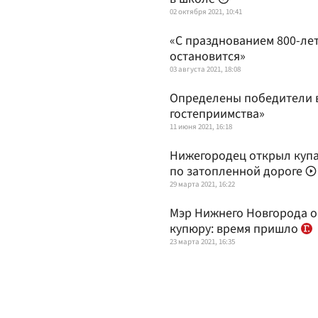
02 октября 2021, 10:41
«С празднованием 800-ле
остановится»
03 августа 2021, 18:08
Определены победители в
гостеприимства»
11 июня 2021, 16:18
Нижегородец открыл купа
по затопленной дороге
29 марта 2021, 16:22
Мэр Нижнего Новгорода о
купюру: время пришло
23 марта 2021, 16:35