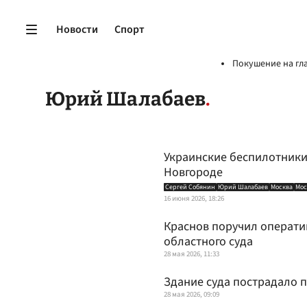
Новости
Спорт
Покушение на гл
Юрий Шалабаев
Украинские беспилотники
Новгороде
Сергей Собянин
Юрий Шалабаев
Москва
Мос
16 июня 2026, 18:26
Краснов поручил операти
областного суда
28 мая 2026, 11:33
Здание суда пострадало 
28 мая 2026, 09:09