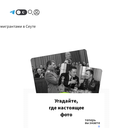
Авторизоваться
 мигрантами в Сеуте
Угадайте,
где настоящее
фото