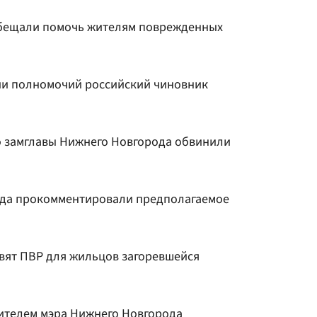
бещали помочь жителям поврежденных
и полномочий российский чиновник
 замглавы Нижнего Новгорода обвинили
ода прокомментировали предполагаемое
вят ПВР для жильцов загоревшейся
тителем мэра Нижнего Новгорода