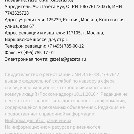
Название:
Газета.Ru
(Gazeta.Ru)
Учредитель:
АО «Газета.Ру»
, ОГРН 1067761730376, ИНН
7743625728
Адрес учредителя: 125239, Россия, Москва, Коптевская
улица, дом 67
Адрес редакции и издателя:
117105
, г.
Москва
,
Варшавское шоссе, д.9, стр.1
Телефон редакции:
+7 (495) 785-00-12
Факс:
+7 (495) 785-17-01
Электронная почта:
gazeta@gazeta.ru
Свидетельство о регистрации СМИ Эл № ФС77-67642
выдано федеральной службой по надзору в сфере
связи, информационных технологий и массовых
коммуникаций (Роскомнадзор) 10.11.2016 г. Редакция не
несет ответственности за достоверность информации,
содержащейся в рекламных объявлениях. Редакция не
предоставляет справочной информации.
Информация об ограничениях
На информационном ресурсе применяются
рекомендательные технологии в соответствии с