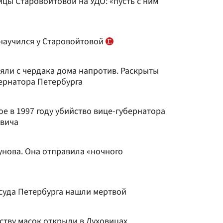
цы Старовойтовой на УДО: «пусть с ним
 научился у Старовойтовой
яли с чердака дома напротив. Раскрыты
бернатора Петербурга
е в 1997 году убийство вице-губернатора
евича
унова. Она отправила «ночного
суда Петербурга нашли мертвой
ству масок открыли в Луховицах