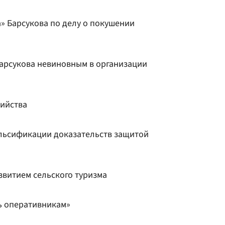
» Барсукова по делу о покушении
Барсукова невиновным в организации
бийства
льсификации доказательств защитой
звитием сельского туризма
ь оперативникам»