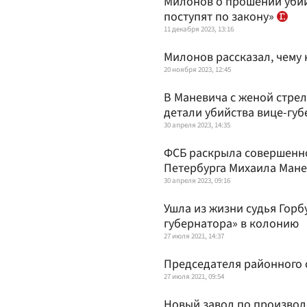
Милонов о прошении убий
поступят по закону»
11 декабря 2023, 13:16
Милонов рассказал, чему
20 ноября 2023, 12:45
В Маневича с женой стрел
детали убийства вице-гу
30 апреля 2023, 14:35
ФСБ раскрыла совершенно
Петербурга Михаила Ман
30 апреля 2023, 09:16
Ушла из жизни судья Горб
губернатора» в колонию
27 июля 2021, 14:37
Председателя районного 
27 июля 2021, 09:54
Новый завод по производ