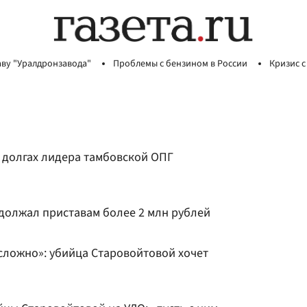
аву "Уралдронзавода"
Проблемы с бензином в России
Кризис с
х долгах лидера тамбовской ОПГ
должал приставам более 2 млн рублей
сложно»: убийца Старовойтовой хочет