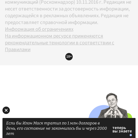
коммуникаций (Роскомнадзор) 10.11.2016 г. Редакция не
несет ответственности за достоверность информации,
содержащейся в рекламных объявлениях. Редакция не
предоставляет справочной информации.
Информация об ограничениях
На информационном ресурсе применяются
рекомендательные технологии в соответствии с
Правилами
18+
Если бы Илон Маск тратил по 1 млн долларов в
день, его состояние не закончилось бы и через 2000
лет