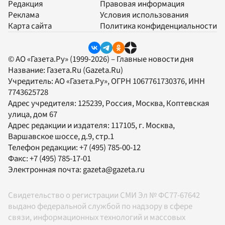
Редакция
Правовая информация
Реклама
Условия использования
Карта сайта
Политика конфиденциальности
© АО «Газета.Ру» (1999-2026) – Главные новости дня
Название:
Газета.Ru
(Gazeta.Ru)
Учредитель:
АО «Газета.Ру»
, ОГРН 1067761730376, ИНН
7743625728
Адрес учредителя: 125239, Россия, Москва, Коптевская
улица, дом 67
Адрес редакции и издателя:
117105
, г.
Москва
,
Варшавское шоссе, д.9, стр.1
Телефон редакции:
+7 (495) 785-00-12
Факс:
+7 (495) 785-17-01
Электронная почта:
gazeta@gazeta.ru
Свидетельство о регистрации СМИ Эл № ФС77-67642
выдано федеральной службой по надзору в сфере
связи, информационных технологий и массовых