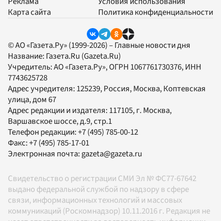
Реклама
Условия использования
Карта сайта
Политика конфиденциальности
© АО «Газета.Ру» (1999-2026) – Главные новости дня
Название:
Газета.Ru
(Gazeta.Ru)
Учредитель:
АО «Газета.Ру»
, ОГРН 1067761730376, ИНН
7743625728
Адрес учредителя: 125239, Россия, Москва, Коптевская
улица, дом 67
Адрес редакции и издателя:
117105
, г.
Москва
,
Варшавское шоссе, д.9, стр.1
Телефон редакции:
+7 (495) 785-00-12
Факс:
+7 (495) 785-17-01
Электронная почта:
gazeta@gazeta.ru
Свидетельство о регистрации СМИ Эл № ФС77-67642
выдано федеральной службой по надзору в сфере
связи, информационных технологий и массовых
коммуникаций (Роскомнадзор) 10.11.2016 г. Редакция не