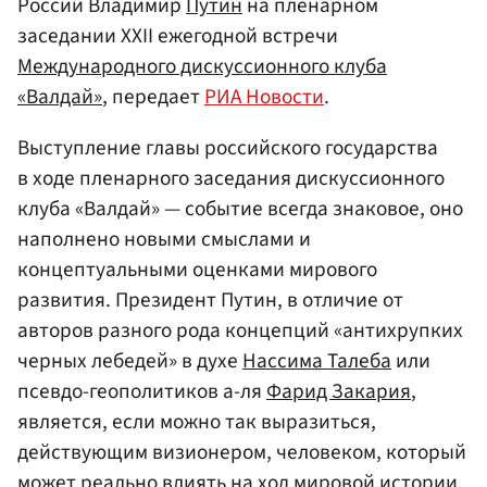
России Владимир
Путин
на пленарном
заседании XXII ежегодной встречи
Международного дискуссионного клуба
«Валдай»
, передает
РИА Новости
.
Выступление главы российского государства
в ходе пленарного заседания дискуссионного
клуба «Валдай» — событие всегда знаковое, оно
наполнено новыми смыслами и
концептуальными оценками мирового
развития. Президент Путин, в отличие от
авторов разного рода концепций «антихрупких
черных лебедей» в духе
Нассима Талеба
или
псевдо-геополитиков а-ля
Фарид Закария
,
является, если можно так выразиться,
действующим визионером, человеком, который
может реально влиять на ход мировой истории,