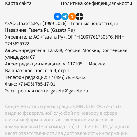
Карта сайта
Политика конфиденциальности
© АО «Газета.Ру» (1999-2026) – Главные новости дня
Название:
Газета.Ru
(Gazeta.Ru)
Учредитель:
АО «Газета.Ру»
, ОГРН 1067761730376, ИНН
7743625728
Адрес учредителя: 125239, Россия, Москва, Коптевская
улица, дом 67
Адрес редакции и издателя:
117105
, г.
Москва
,
Варшавское шоссе, д.9, стр.1
Телефон редакции:
+7 (495) 785-00-12
Факс:
+7 (495) 785-17-01
Электронная почта:
gazeta@gazeta.ru
Свидетельство о регистрации СМИ Эл № ФС77-67642
выдано федеральной службой по надзору в сфере
связи, информационных технологий и массовых
коммуникаций (Роскомнадзор) 10.11.2016 г. Редакция не
несет ответственности за достоверность информации,