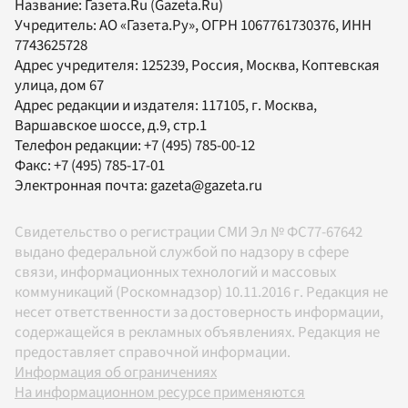
Название:
Газета.Ru
(Gazeta.Ru)
Учредитель:
АО «Газета.Ру»
, ОГРН 1067761730376, ИНН
7743625728
Адрес учредителя: 125239, Россия, Москва, Коптевская
улица, дом 67
Адрес редакции и издателя:
117105
, г.
Москва
,
Варшавское шоссе, д.9, стр.1
Телефон редакции:
+7 (495) 785-00-12
Факс:
+7 (495) 785-17-01
Электронная почта:
gazeta@gazeta.ru
Свидетельство о регистрации СМИ Эл № ФС77-67642
выдано федеральной службой по надзору в сфере
связи, информационных технологий и массовых
коммуникаций (Роскомнадзор) 10.11.2016 г. Редакция не
несет ответственности за достоверность информации,
содержащейся в рекламных объявлениях. Редакция не
предоставляет справочной информации.
Информация об ограничениях
На информационном ресурсе применяются