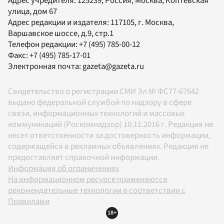
Адрес учредителя: 125239, Россия, Москва, Коптевская
улица, дом 67
Адрес редакции и издателя:
117105
, г.
Москва
,
Варшавское шоссе, д.9, стр.1
Телефон редакции:
+7 (495) 785-00-12
Факс:
+7 (495) 785-17-01
Электронная почта:
gazeta@gazeta.ru
Свидетельство о регистрации СМИ Эл № ФС77-67642
выдано федеральной службой по надзору в сфере
связи, информационных технологий и массовых
коммуникаций (Роскомнадзор) 10.11.2016 г. Редакция не
несет ответственности за достоверность информации,
содержащейся в рекламных объявлениях. Редакция не
предоставляет справочной информации.
Информация об ограничениях
На информационном ресурсе применяются
рекомендательные технологии в соответствии с
Правилами
18+