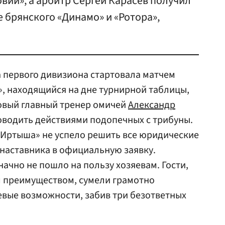
ии», а арбитр Сергей Карасев получил
е брянского «Динамо» и «Ротора»,
а первого дивизиона стартовала матчем
», находящийся на дне турнирной таблицы,
Новый главный тренер омичей
Александр
водить действиями подопечных с трибуны.
 «Иртыша» не успело решить все юридические
наставника в официальную заявку.
ачно не пошло на пользу хозяевам. Гости,
 преимуществом, сумели грамотно
вые возможности, забив три безответных