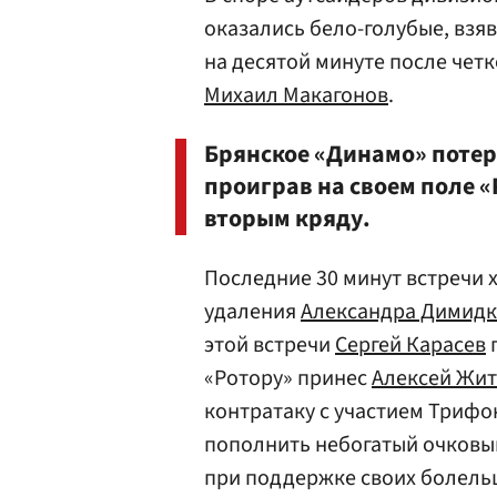
оказались бело-голубые, взяв
на десятой минуте после четк
Михаил Макагонов
.
Брянское «Динамо» потер
проиграв на своем поле «Р
вторым кряду.
Последние 30 минут встречи 
удаления
Александра Димид
этой встречи
Сергей Карасев
п
«Ротору» принес
Алексей Жи
контратаку с участием Трифо
пополнить небогатый очковы
при поддержке своих болельщ