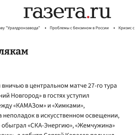
аву "Уралдронзавода"
Проблемы с бензином в России
Кризис с
млякам
и вничью в центральном матче 27-го тура
ний Новгород» в гостях уступил
ежду «КАМАЗом» и «Химками»,
а неполадок в искусственном освещении,
» обыграл «СКА-Энергию», «Жемчужина»