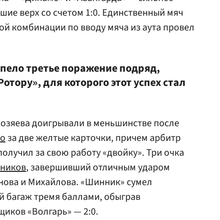
шие верх со счетом 1:0. Единственный мяч
ой комбинации по вводу мяча из аута провел
пело третье поражение подряд,
отору», для которого этот успех стал
хозяева доигрывали в меньшинстве после
ко
за две желтые карточки, причем арбитр
олучил за свою работу «двойку». Три очка
тников
, завершивший отличным ударом
нова и Михайлова. «Шинник» сумел
й багаж тремя баллами, обыграв
иков «Волгарь» — 2:0.