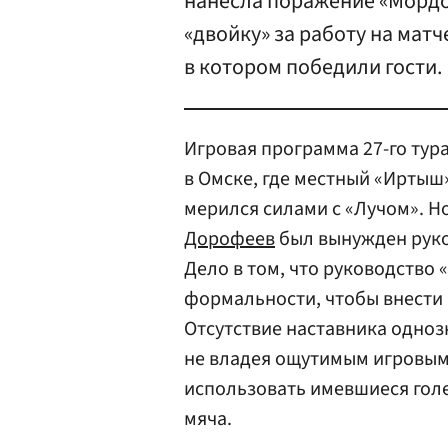
нанесла поражение «Мордов
«двойку» за работу на матч
в котором победили гости.
Игровая программа 27-го тур
в Омске, где местный «Иртыш
мерился силами с «Лучом». 
Дорофеев
был вынужден руко
Дело в том, что руководство
формальности, чтобы внести 
Отсутствие наставника однозн
не владея ощутимым игровым
использовать имевшиеся голе
мяча.