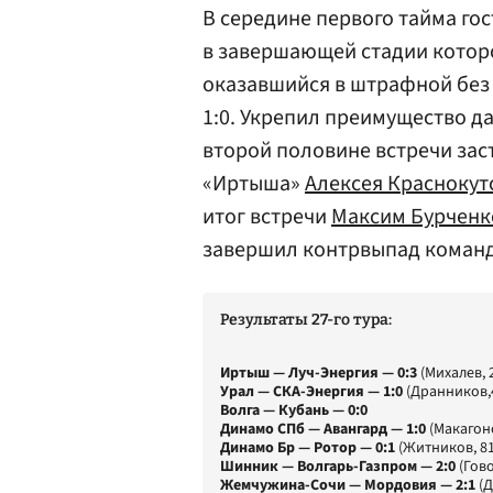
В середине первого тайма го
в завершающей стадии котор
оказавшийся в штрафной без 
1:0. Укрепил преимущество 
второй половине встречи за
«Иртыша»
Алексея Краснокут
итог встречи
Максим Бурченк
завершил контрвыпад команд
Результаты 27-го тура:
Иртыш — Луч-Энергия — 0:3
(Михалев, 
Урал — СКА-Энергия — 1:0
(Дранников,
Волга — Кубань — 0:0
Динамо СПб — Авангард — 1:0
(Макагоно
Динамо Бр — Ротор — 0:1
(Житников, 81
Шинник — Волгарь-Газпром — 2:0
(Гово
Жемчужина-Сочи — Мордовия — 2:1
(Д