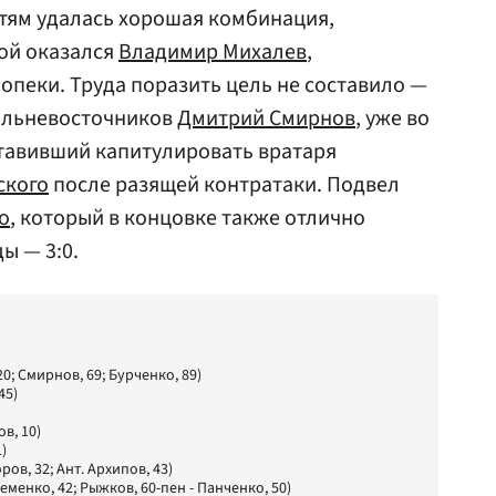
стям удалась хорошая комбинация,
ой оказался
Владимир Михалев
,
опеки. Труда поразить цель не составило —
дальневосточников
Дмитрий Смирнов
, уже во
ставивший капитулировать вратаря
ского
после разящей контратаки. Подвел
о
, который в концовке также отлично
ы — 3:0.
20; Смирнов, 69; Бурченко, 89)
45)
в, 10)
)
ров, 32; Ант. Архипов, 43)
еменко, 42; Рыжков, 60-пен - Панченко, 50)