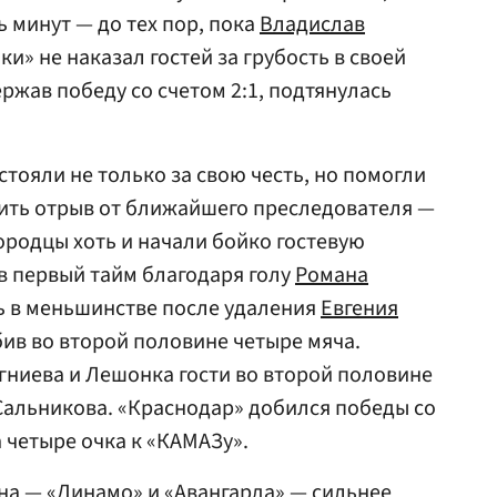
 минут — до тех пор, пока
Владислав
и» не наказал гостей за грубость в своей
жав победу со счетом 2:1, подтянулась
тояли не только за свою честь, но помогли
чить отрыв от ближайшего преследователя —
родцы хоть и начали бойко гостевую
в первый тайм благодаря голу
Романа
сь в меньшинстве после удаления
Евгения
абив во второй половине четыре мяча.
огниева и Лешонка гости во второй половине
Сальникова. «Краснодар» добился победы со
 четыре очка к «КАМАЗу».
на — «Динамо» и «Авангарда» — сильнее