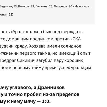
Бедичко, 53; Комков, 72; Гогниев, 75; Лешонок, 90 - Максимов,
ович, 52)
ость «Урал» должен был подтверждать
ссе домашним поединком против «СКА-
еудачи кряду. Хозяева имели солидное
отяжении первого тайма, но имеющий опыт
Предраг Сикимич
загубил пару хороших
ное к первому тайму время успех уральцам
чу углового, а Дранников
 и точно пробил из-за пределов
у к нему мячу — 1:0.