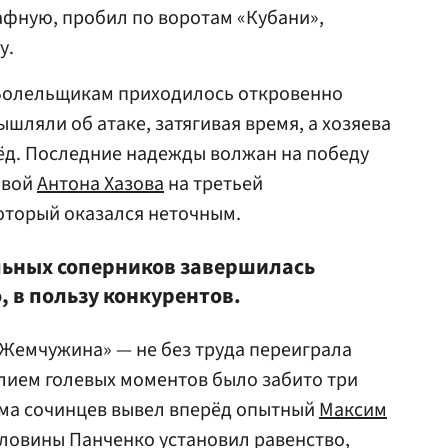
афную, пробил по воротам «Кубани»,
у.
. Болельщикам приходилось откровенно
шляли об атаке, затягивая время, а хозяева
ёд. Последние надежды волжан на победу
овой
Антона Хазова
на третьей
оторый оказался неточным.
льных соперников завершилась
, в пользу конкурентов.
Жемчужина» — не без труда переиграла
лием голевых моментов было забито три
йма сочинцев вывел вперёд опытный
Максим
оловины Панченко установил равенство,