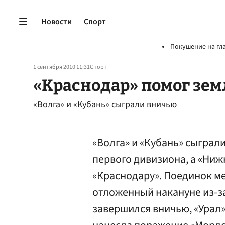
Новости
Спорт
Покушение на гл
1 сентября 2010 11:31
Спорт
«Краснодар» помог зе
«Волга» и «Кубань» сыграли вничью
«Волга» и «Кубань» сыграл
первого дивизиона, а «Ниж
«Краснодару». Поединок м
отложенный накануне из-з
завершился вничью, «Урал