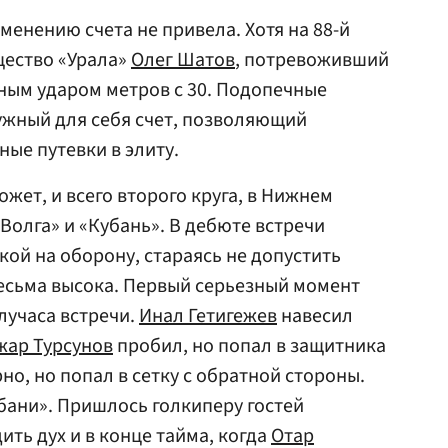
менению счета не привела. Хотя на 88-й
щество «Урала»
Олег Шатов
, потревоживший
ным ударом метров с 30. Подопечные
ужный для себя счет, позволяющий
ые путевки в элиту.
ожет, и всего второго круга, в Нижнем
Волга» и «Кубань». В дебюте встречи
кой на оборону, стараясь не допустить
есьма высока. Первый серьезный момент
лучаса встречи.
Инал Гетигежев
навесил
жар Турсунов
пробил, но попал в защитника
о, но попал в сетку с обратной стороны.
бани». Пришлось голкиперу гостей
ть дух и в конце тайма, когда
Отар