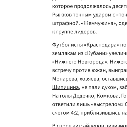
которое продолжалось десять
Рыжков
точным ударом с «точк
штрафной. «Жемчужина», одер
к группе лидеров.
Футболисты «Краснодара» пос
землякам из «Кубани» увели
«Нижнего Новгорода». Нижего
встречу против южан, выигра
Монарева
, хозяева, оставши
Шипицина
, не пали духом, з
На голы Дедечко, Комкова, Г
ответили лишь «выстрелом» 
счетом 4:2, приблизившись на
В споре аутсайдеров дивизио