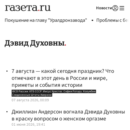
Новости
Авторизоваться
Покушение на главу "Уралдронзавода"
Проблемы с бен
Дэвид Духовны
7 августа — какой сегодня праздник? Что
отмечают в этот день в России и мире,
приметы и события истории
ФСО России
КГБ СССР
Иисус Христос
София Ротару
Колумбия
Соединенные Штаты Америки
07 августа 2026, 00:09
Джиллиан Андерсон вогнала Дэвида Духовны
в краску вопросом о женском оргазме
01 июня 2026, 19:41