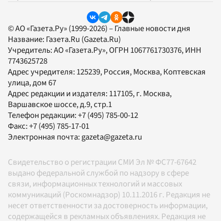
© АО «Газета.Ру» (1999-2026) – Главные новости дня
Название:
Газета.Ru
(Gazeta.Ru)
Учредитель:
АО «Газета.Ру»
, ОГРН 1067761730376, ИНН
7743625728
Адрес учредителя: 125239, Россия, Москва, Коптевская
улица, дом 67
Адрес редакции и издателя:
117105
, г.
Москва
,
Варшавское шоссе, д.9, стр.1
Телефон редакции:
+7 (495) 785-00-12
Факс:
+7 (495) 785-17-01
Электронная почта:
gazeta@gazeta.ru
Свидетельство о регистрации СМИ Эл № ФС77-67642
выдано федеральной службой по надзору в сфере
связи, информационных технологий и массовых
коммуникаций (Роскомнадзор) 10.11.2016 г. Редакция не
несет ответственности за достоверность информации,
содержащейся в рекламных объявлениях. Редакция не