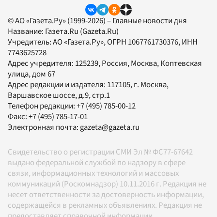
© АО «Газета.Ру» (1999-2026) – Главные новости дня
Название:
Газета.Ru
(Gazeta.Ru)
Учредитель:
АО «Газета.Ру»
, ОГРН 1067761730376, ИНН
7743625728
Адрес учредителя: 125239, Россия, Москва, Коптевская
улица, дом 67
Адрес редакции и издателя:
117105
, г.
Москва
,
Варшавское шоссе, д.9, стр.1
Телефон редакции:
+7 (495) 785-00-12
Факс:
+7 (495) 785-17-01
Электронная почта:
gazeta@gazeta.ru
Свидетельство о регистрации СМИ Эл № ФС77-67642
выдано федеральной службой по надзору в сфере
связи, информационных технологий и массовых
коммуникаций (Роскомнадзор) 10.11.2016 г. Редакция не
несет ответственности за достоверность информации,
содержащейся в рекламных объявлениях. Редакция не
предоставляет справочной информации.