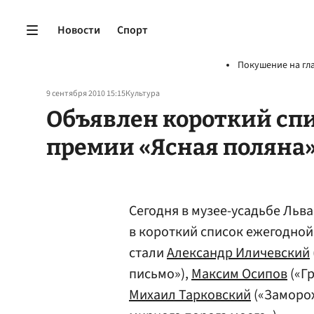
Новости
Спорт
Покушение на гл
9 сентября 2010 15:15
Культура
Объявлен короткий сп
премии «Ясная поляна
Сегодня в музее-усадьбе Льв
в короткий список ежегодной
стали
Александр Иличевский
письмо»),
Максим Осипов
(«Гр
Михаил Тарковский
(«Заморож