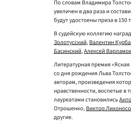
По словам Владимира Толстог
увеличен в два раза и состав
будут удостоены приза в 150 
В судейскую коллегию награ
Золотусский
,
Валентин Курба
Басинский
,
Алексей Варламо
Литературная премия «Ясная 
со дня рождения Льва Толсто
авторам, произведения котор
нравственности, воспетые в т
лауреатами становились
Анто
Отрошенко,
Виктор Лихоносо
другие.