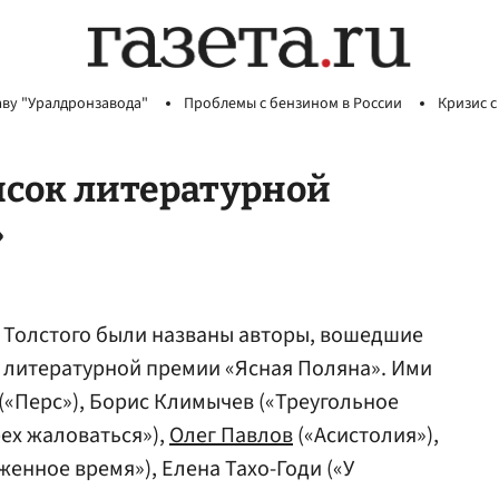
аву "Уралдронзавода"
Проблемы с бензином в России
Кризис с
исок литературной
»
а Толстого были названы авторы, вошедшие
 литературной премии «Ясная Поляна». Ими
(«Перс»), Борис Климычев («Треугольное
ех жаловаться»),
Олег Павлов
(«Асистолия»),
енное время»), Елена Тахо-Годи («У