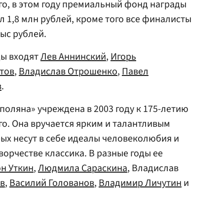
о, в этом году премиальный фонд награды
ил 1,8 млн рублей, кроме того все финалисты
тыс рублей.
ды входят
Лев Аннинский
,
Игорь
тов
,
Владислав Отрошенко
,
Павел
в
.
поляна» учреждена в 2003 году к 175-летию
го. Она вручается ярким и талантливым
ых несут в себе идеалы человеколюбия и
ворчестве классика. В разные годы ее
н Уткин
,
Людмила Сараскина
, Владислав
в
,
Василий Голованов
,
Владимир Личутин
и