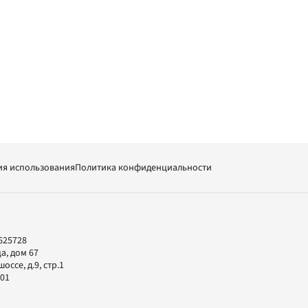
ия использования
Политика конфиденциальности
625728
а, дом 67
ссе, д.9, стр.1
-01