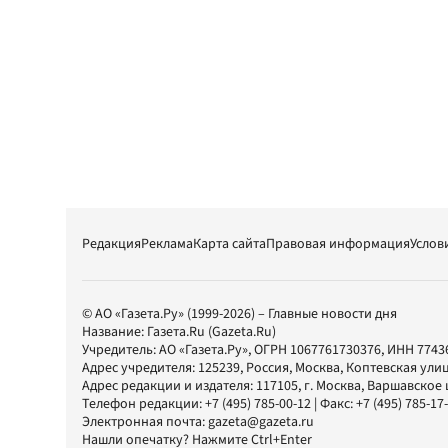
Редакция
Реклама
Карта сайта
Правовая информация
Услов
© АО «Газета.Ру» (1999-2026) – Главные новости дня
Название:
Газета.Ru
(Gazeta.Ru)
Учредитель:
АО «Газета.Ру»
, ОГРН 1067761730376, ИНН 7743
Адрес учредителя: 125239, Россия, Москва, Коптевская улиц
Адрес редакции и издателя:
117105
, г.
Москва
,
Варшавское шо
Телефон редакции:
+7 (495) 785-00-12
| Факс:
+7 (495) 785-17
Электронная почта:
gazeta@gazeta.ru
Нашли опечатку? Нажмите Ctrl+Enter