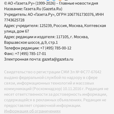
© АО «Газета.Ру» (1999-2026) – Главные новости дня
Название:
Газета.Ru
(Gazeta.Ru)
Учредитель:
АО «Газета.Ру»
, ОГРН 1067761730376, ИНН
7743625728
Адрес учредителя: 125239, Россия, Москва, Коптевская
улица, дом 67
Адрес редакции и издателя:
117105
, г.
Москва
,
Варшавское шоссе, д.9, стр.1
Телефон редакции:
+7 (495) 785-00-12
Факс:
+7 (495) 785-17-01
Электронная почта:
gazeta@gazeta.ru
Свидетельство о регистрации СМИ Эл № ФС77-67642
выдано федеральной службой по надзору в сфере
связи, информационных технологий и массовых
коммуникаций (Роскомнадзор) 10.11.2016 г. Редакция не
несет ответственности за достоверность информации,
содержащейся в рекламных объявлениях. Редакция не
предоставляет справочной информации.
Информация об ограничениях