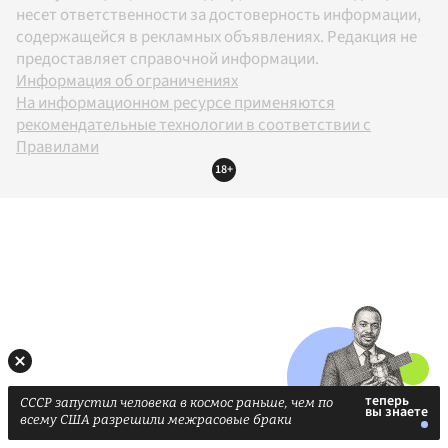
несет ответственности за достоверность информации,
содержащейся в рекламных объявлениях. Редакция не
предоставляет справочной информации.
Информация об ограничениях
На информационном ресурсе применяются
рекомендательные технологии в соответствии с
Правилами
18+
СССР запустил человека в космос раньше, чем по
всему США разрешили межрасовые браки