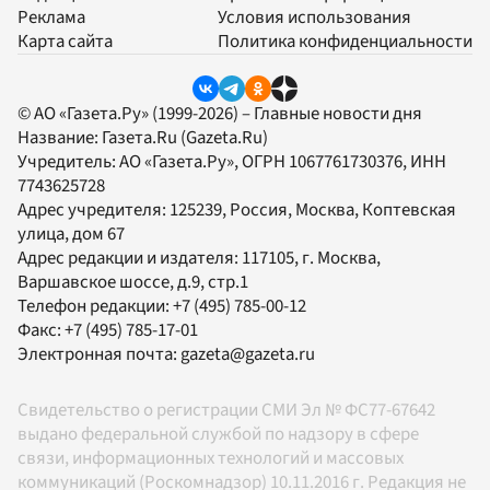
Реклама
Условия использования
Карта сайта
Политика конфиденциальности
© АО «Газета.Ру» (1999-2026) – Главные новости дня
Название:
Газета.Ru
(Gazeta.Ru)
Учредитель:
АО «Газета.Ру»
, ОГРН 1067761730376, ИНН
7743625728
Адрес учредителя: 125239, Россия, Москва, Коптевская
улица, дом 67
Адрес редакции и издателя:
117105
, г.
Москва
,
Варшавское шоссе, д.9, стр.1
Телефон редакции:
+7 (495) 785-00-12
Факс:
+7 (495) 785-17-01
Электронная почта:
gazeta@gazeta.ru
Свидетельство о регистрации СМИ Эл № ФС77-67642
выдано федеральной службой по надзору в сфере
связи, информационных технологий и массовых
коммуникаций (Роскомнадзор) 10.11.2016 г. Редакция не