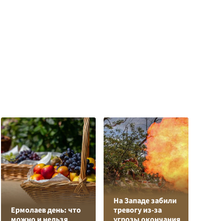
На Западе забили
Л
Ермолаев день: что
тревогу из-за
з
можно и нельзя
угрозы окончания
в