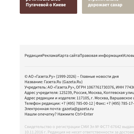
Пугачевой о Киеве
дорожает сахар
Редакция
Реклама
Карта сайта
Правовая информация
Услов
© АО «Газета.Ру» (1999-2026) – Главные новости дня
Название:
Газета.Ru
(Gazeta.Ru)
Учредитель:
АО «Газета.Ру»
, ОГРН 1067761730376, ИНН 7743
Адрес учредителя: 125239, Россия, Москва, Коптевская улиц
Адрес редакции и издателя:
117105
, г.
Москва
,
Варшавское шо
Телефон редакции:
+7 (495) 785-00-12
| Факс:
+7 (495) 785-17
Электронная почта:
gazeta@gazeta.ru
Нашли опечатку? Нажмите Ctrl+Enter
Свидетельство о регистрации СМИ Эл № ФС77-67642 выда
10.11.2016 г. Редакция не несет ответственности за дос