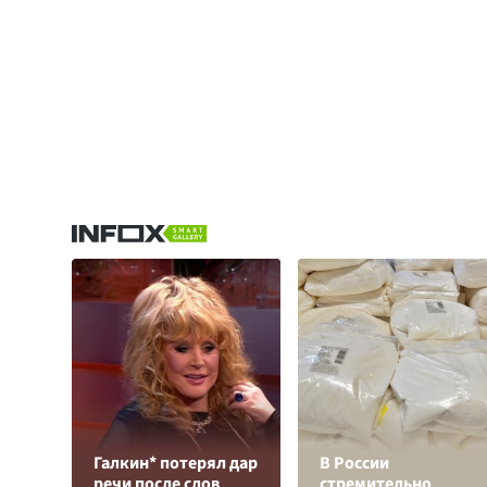
Галкин* потерял дар
В России
речи после слов
стремительно