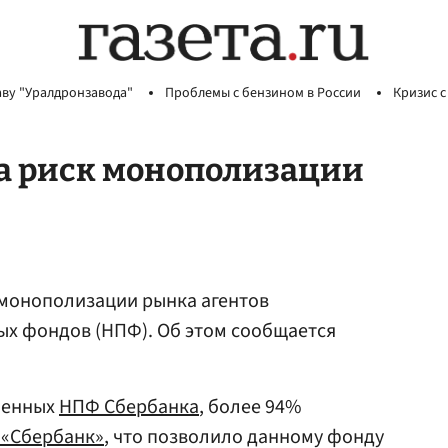
аву "Уралдронзавода"
Проблемы с бензином в России
Кризис с
ла риск монополизации
 монополизации рынка агентов
ых фондов (НПФ). Об этом сообщается
юченных
НПФ Сбербанка
, более 94%
 «Сбербанк»
, что позволило данному фонду