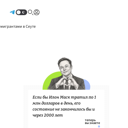
Авторизоваться
 мигрантами в Сеуте
Если бы Илон Маск тратил по 1
млн долларов в день, его
состояние не закончилось бы и
через 2000 лет