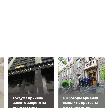
Госдума приняла
Рыбоводы Армении
закон о запрете на
вышли на протесты
проживание в
из-за закрытия