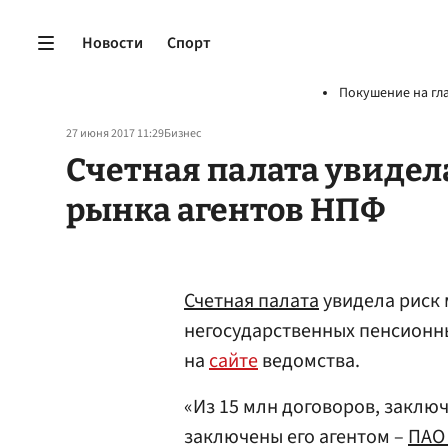
Новости
Спорт
Покушение на гл
27 июня 2017 11:29
Бизнес
Счетная палата увиде
рынка агентов НПФ
Счетная палата
увидела риск
негосударственных пенсионн
на
сайте
ведомства.
«Из 15 млн договоров, закл
заключены его агентом –
ПАО