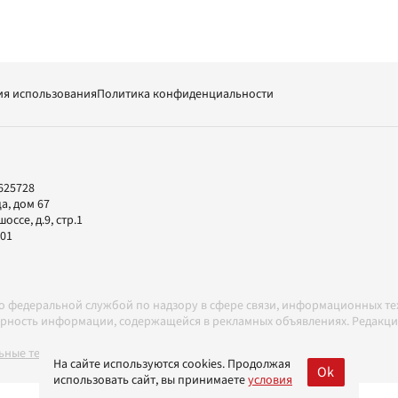
ия использования
Политика конфиденциальности
625728
а, дом 67
ссе, д.9, стр.1
-01
но федеральной службой по надзору в сфере связи, информационных т
товерность информации, содержащейся в рекламных объявлениях. Редак
ные технологии в соответствии с Правилами
На сайте используются cookies. Продолжая
Ok
использовать сайт, вы принимаете
условия