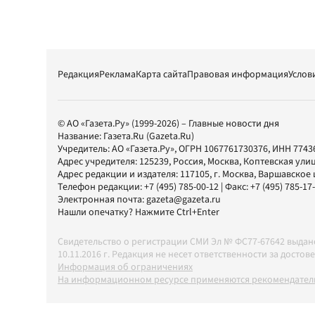
Редакция
Реклама
Карта сайта
Правовая информация
Услов
© АО «Газета.Ру» (1999-2026) – Главные новости дня
Название:
Газета.Ru
(Gazeta.Ru)
Учредитель:
АО «Газета.Ру»
, ОГРН 1067761730376, ИНН 7743
Адрес учредителя: 125239, Россия, Москва, Коптевская улиц
Адрес редакции и издателя:
117105
, г.
Москва
,
Варшавское шо
Телефон редакции:
+7 (495) 785-00-12
| Факс:
+7 (495) 785-17
Электронная почта:
gazeta@gazeta.ru
Нашли опечатку? Нажмите Ctrl+Enter
Свидетельство о регистрации СМИ Эл № ФС77-67642 выда
10.11.2016 г. Редакция не несет ответственности за дос
Информация об ограничениях
На информационном ресурсе применяются рекомендатель