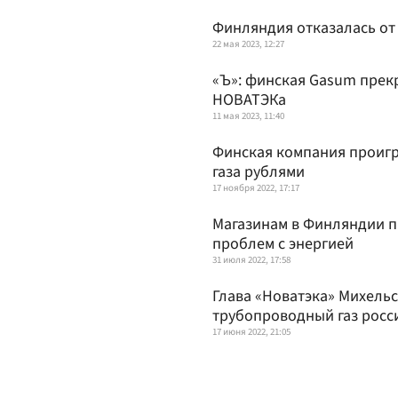
Финляндия отказалась от
22 мая 2023, 12:27
«Ъ»: финская Gasum прекр
НОВАТЭКа
11 мая 2023, 11:40
Финская компания проигра
газа рублями
17 ноября 2022, 17:17
Магазинам в Финляндии п
проблем с энергией
31 июля 2022, 17:58
Глава «Новатэка» Михель
трубопроводный газ росс
17 июня 2022, 21:05