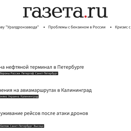
аву "Уралдронзавода"
Проблемы с бензином в России
Кризис с
на нефтяной терминал в Петербурге
бороны России
Петергоф
Санкт-Петербург
чения на авиамаршрутах в Калининград
еняко
Украина
Калининград
уживание рейсов после атаки дронов
 Беглов
Санкт-Петербург
Высоцк