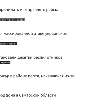
принимать и отправлять рейсы
еняко
Украина
Высоцк
ся массированной атаке украинских
бороны России
таковали десятки беспилотников
Украина
ожар в районе порта, начавшийся из-за
роддома в Самарской области