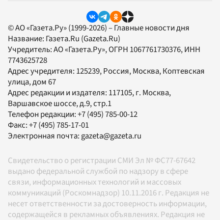
© АО «Газета.Ру» (1999-2026) – Главные новости дня
Название:
Газета.Ru
(Gazeta.Ru)
Учредитель:
АО «Газета.Ру»
, ОГРН 1067761730376, ИНН
7743625728
Адрес учредителя: 125239, Россия, Москва, Коптевская
улица, дом 67
Адрес редакции и издателя:
117105
, г.
Москва
,
Варшавское шоссе, д.9, стр.1
Телефон редакции:
+7 (495) 785-00-12
Факс:
+7 (495) 785-17-01
Электронная почта:
gazeta@gazeta.ru
Свидетельство о регистрации СМИ Эл № ФС77-67642
выдано федеральной службой по надзору в сфере
связи, информационных технологий и массовых
коммуникаций (Роскомнадзор) 10.11.2016 г. Редакция не
несет ответственности за достоверность информации,
содержащейся в рекламных объявлениях. Редакция не