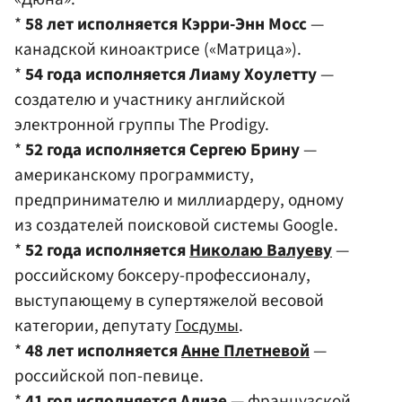
*
58 лет исполняется Кэрри-Энн Мосс
—
канадской киноактрисе («Матрица»).
*
54 года исполняется Лиаму Хоулетту
—
создателю и участнику английской
электронной группы The Prodigy.
*
52 года исполняется Сергею Брину
—
американскому программисту,
предпринимателю и миллиардеру, одному
из создателей поисковой системы Google.
*
52 года исполняется
Николаю Валуеву
—
российскому боксеру-профессионалу,
выступающему в супертяжелой весовой
категории, депутату
Госдумы
.
*
48 лет исполняется
Анне Плетневой
—
российской поп-певице.
*
41 год исполняется Ализе
— французской