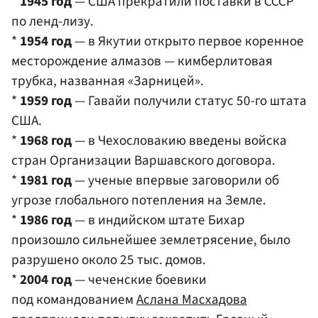
*
1945 год
— США прекратили поставки в СССР
по ленд-лизу.
*
1954 год
— в Якутии открыто первое коренное
месторождение алмазов — кимберлитовая
трубка, названная «Зарницей».
*
1959 год
— Гавайи получили статус 50-го штата
США.
*
1968 год
— в Чехословакию введены войска
стран Организации Варшавского договора.
*
1981 год
— ученые впервые заговорили об
угрозе глобального потепления на Земле.
*
1986 год
— в индийском штате Бихар
произошло сильнейшее землетрясение, было
разрушено около 25 тыс. домов.
*
2004 год
— чеченские боевики
под командованием
Аслана Масхадова