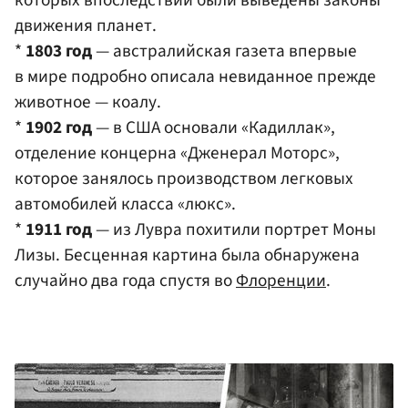
которых впоследствии были выведены законы
движения планет.
*
1803 год
— австралийская газета впервые
в мире подробно описала невиданное прежде
животное — коалу.
*
1902 год
— в США основали «Кадиллак»,
отделение концерна «Дженерал Моторс»,
которое занялось производством легковых
автомобилей класса «люкс».
*
1911 год
— из Лувра похитили портрет Моны
Лизы. Бесценная картина была обнаружена
случайно два года спустя во
Флоренции
.