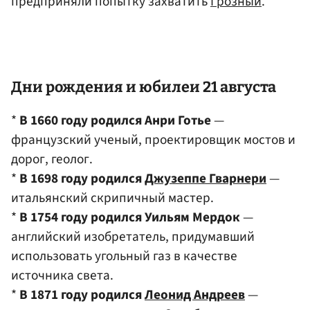
предприняли попытку захватить
Грозный
.
Дни рождения и юбилеи 21 августа
*
В 1660 году родился Анри Готье
—
французский ученый, проектировщик мостов и
дорог, геолог.
*
В 1698 году родился
Джузеппе Гварнери
—
итальянский скрипичный мастер.
*
В 1754 году родился Уильям Мердок
—
английский изобретатель, придумавший
использовать угольный газ в качестве
источника света.
*
В 1871 году родился
Леонид Андреев
—