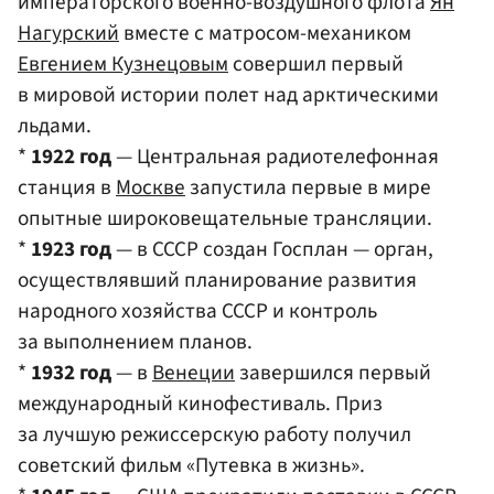
императорского военно-воздушного флота
Ян
Нагурский
вместе с матросом-механиком
Евгением Кузнецовым
совершил первый
в мировой истории полет над арктическими
льдами.
*
1922 год
— Центральная радиотелефонная
станция в
Москве
запустила первые в мире
опытные широковещательные трансляции.
*
1923 год
— в СССР создан Госплан — орган,
осуществлявший планирование развития
народного хозяйства СССР и контроль
за выполнением планов.
*
1932 год
— в
Венеции
завершился первый
международный кинофестиваль. Приз
за лучшую режиссерскую работу получил
советский фильм «Путевка в жизнь».