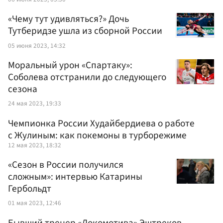
«Чему тут удивляться?» Дочь
Тутберидзе ушла из сборной России
05 июня 2023, 14:32
Моральный урон «Спартаку»:
Соболева отстранили до следующего
сезона
24 мая 2023, 19:33
Чемпионка России Худайбердиева о работе
с Жулиным: как покемоны в турборежиме
12 мая 2023, 18:32
«Сезон в России получился
сложным»: интервью Катарины
Гербольдт
01 мая 2023, 12:46
Бывший тренер «Локомотива» Эштреков