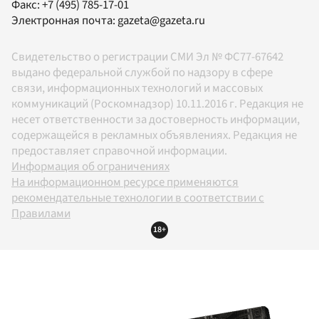
Факс:
+7 (495) 785-17-01
Электронная почта:
gazeta@gazeta.ru
Свидетельство о регистрации СМИ Эл № ФС77-67642
выдано федеральной службой по надзору в сфере
связи, информационных технологий и массовых
коммуникаций (Роскомнадзор) 10.11.2016 г. Редакция не
несет ответственности за достоверность информации,
содержащейся в рекламных объявлениях. Редакция не
предоставляет справочной информации.
Информация об ограничениях
На информационном ресурсе применяются
рекомендательные технологии в соответствии с
Правилами
18+