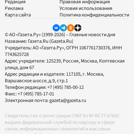
Редакция
Правовая информация
Реклама
Условия использования
Карта сайта
Политика конфиденциальности
© АО «Газета.Ру» (1999-2026) – Главные новости дня
Название:
Газета.Ru
(Gazeta.Ru)
Учредитель:
АО «Газета.Ру»
, ОГРН 1067761730376, ИНН
7743625728
Адрес учредителя: 125239, Россия, Москва, Коптевская
улица, дом 67
Адрес редакции и издателя:
117105
, г.
Москва
,
Варшавское шоссе, д.9, стр.1
Телефон редакции:
+7 (495) 785-00-12
Факс:
+7 (495) 785-17-01
Электронная почта:
gazeta@gazeta.ru
Свидетельство о регистрации СМИ Эл № ФС77-67642
выдано федеральной службой по надзору в сфере
связи, информационных технологий и массовых