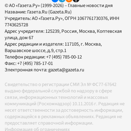
© АО «Газета.Ру» (1999-2026) – Главные новости дня
Название:
Газета.Ru
(Gazeta.Ru)
Учредитель:
АО «Газета.Ру»
, ОГРН 1067761730376, ИНН
7743625728
Адрес учредителя: 125239, Россия, Москва, Коптевская
улица, дом 67
Адрес редакции и издателя:
117105
, г.
Москва
,
Варшавское шоссе, д.9, стр.1
Телефон редакции:
+7 (495) 785-00-12
Факс:
+7 (495) 785-17-01
Электронная почта:
gazeta@gazeta.ru
Свидетельство о регистрации СМИ Эл № ФС77-67642
выдано федеральной службой по надзору в сфере
связи, информационных технологий и массовых
коммуникаций (Роскомнадзор) 10.11.2016 г. Редакция не
несет ответственности за достоверность информации,
содержащейся в рекламных объявлениях. Редакция не
предоставляет справочной информации.
Информация об ограничениях