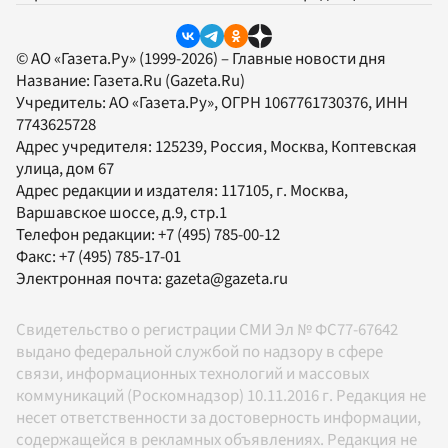
© АО «Газета.Ру» (1999-2026) – Главные новости дня
Название:
Газета.Ru
(Gazeta.Ru)
Учредитель:
АО «Газета.Ру»
, ОГРН 1067761730376, ИНН
7743625728
Адрес учредителя: 125239, Россия, Москва, Коптевская
улица, дом 67
Адрес редакции и издателя:
117105
, г.
Москва
,
Варшавское шоссе, д.9, стр.1
Телефон редакции:
+7 (495) 785-00-12
Факс:
+7 (495) 785-17-01
Электронная почта:
gazeta@gazeta.ru
Свидетельство о регистрации СМИ Эл № ФС77-67642
выдано федеральной службой по надзору в сфере
связи, информационных технологий и массовых
коммуникаций (Роскомнадзор) 10.11.2016 г. Редакция не
несет ответственности за достоверность информации,
содержащейся в рекламных объявлениях. Редакция не