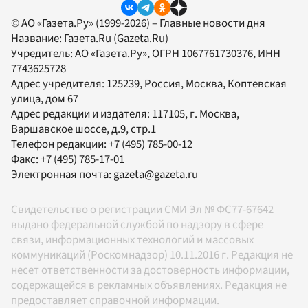
© АО «Газета.Ру» (1999-2026) – Главные новости дня
Название:
Газета.Ru
(Gazeta.Ru)
Учредитель:
АО «Газета.Ру»
, ОГРН 1067761730376, ИНН
7743625728
Адрес учредителя: 125239, Россия, Москва, Коптевская
улица, дом 67
Адрес редакции и издателя:
117105
, г.
Москва
,
Варшавское шоссе, д.9, стр.1
Телефон редакции:
+7 (495) 785-00-12
Факс:
+7 (495) 785-17-01
Электронная почта:
gazeta@gazeta.ru
Свидетельство о регистрации СМИ Эл № ФС77-67642
выдано федеральной службой по надзору в сфере
связи, информационных технологий и массовых
коммуникаций (Роскомнадзор) 10.11.2016 г. Редакция не
несет ответственности за достоверность информации,
содержащейся в рекламных объявлениях. Редакция не
предоставляет справочной информации.