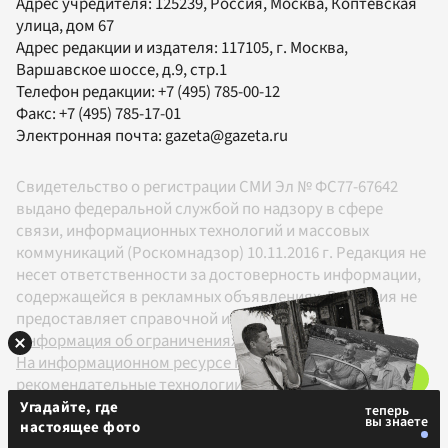
Адрес учредителя: 125239, Россия, Москва, Коптевская
улица, дом 67
Адрес редакции и издателя:
117105
, г.
Москва
,
Варшавское шоссе, д.9, стр.1
Телефон редакции:
+7 (495) 785-00-12
Факс:
+7 (495) 785-17-01
Электронная почта:
gazeta@gazeta.ru
Свидетельство о регистрации СМИ Эл № ФС77-67642
выдано федеральной службой по надзору в сфере
связи, информационных технологий и массовых
коммуникаций (Роскомнадзор) 10.11.2016 г. Редакция не
несет ответственности за достоверность информации,
содержащейся в рекламных объявлениях. Редакция не
предоставляет справочной информации.
Информация об ограничениях
На информационном ресурсе применяются
рекомендательные технологии в соответствии с
Правилами
Угадайте, где
настоящее фото
18+