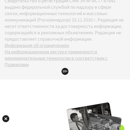
Свидетельство о регистрации СМИ Эл № ФС77-67642
выдано федеральной службой по надзору в сфере
связи, информационных технологий и массовых
коммуникаций (Роскомнадзор) 10.11.2016 г. Редакция не
несет ответственности за достоверность информации,
содержащейся в рекламных объявлениях. Редакция не
предоставляет справочной информации.
Информация об ограничениях
На информационном ресурсе применяются
рекомендательные технологии в соответствии с
Правилами
18+