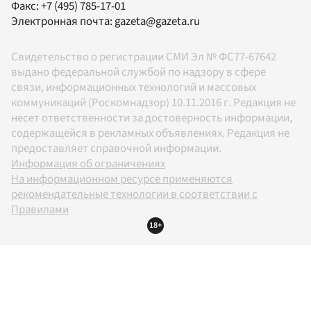
Факс:
+7 (495) 785-17-01
Электронная почта:
gazeta@gazeta.ru
Свидетельство о регистрации СМИ Эл № ФС77-67642
выдано федеральной службой по надзору в сфере
связи, информационных технологий и массовых
коммуникаций (Роскомнадзор) 10.11.2016 г. Редакция не
несет ответственности за достоверность информации,
содержащейся в рекламных объявлениях. Редакция не
предоставляет справочной информации.
Информация об ограничениях
На информационном ресурсе применяются
рекомендательные технологии в соответствии с
Правилами
18+