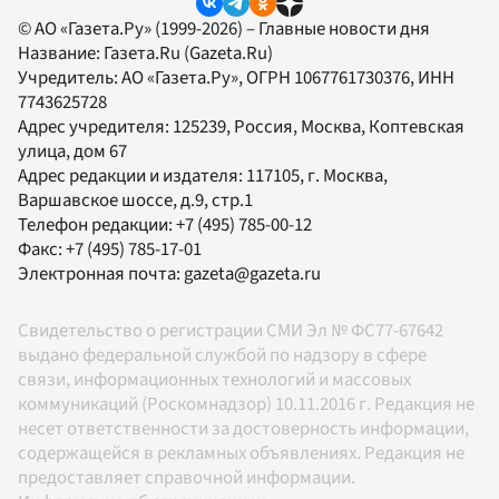
© АО «Газета.Ру» (1999-2026) – Главные новости дня
Название:
Газета.Ru
(Gazeta.Ru)
Учредитель:
АО «Газета.Ру»
, ОГРН 1067761730376, ИНН
7743625728
Адрес учредителя: 125239, Россия, Москва, Коптевская
улица, дом 67
Адрес редакции и издателя:
117105
, г.
Москва
,
Варшавское шоссе, д.9, стр.1
Телефон редакции:
+7 (495) 785-00-12
Факс:
+7 (495) 785-17-01
Электронная почта:
gazeta@gazeta.ru
Свидетельство о регистрации СМИ Эл № ФС77-67642
выдано федеральной службой по надзору в сфере
связи, информационных технологий и массовых
коммуникаций (Роскомнадзор) 10.11.2016 г. Редакция не
несет ответственности за достоверность информации,
содержащейся в рекламных объявлениях. Редакция не
предоставляет справочной информации.