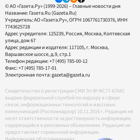
© АО «Газета.Ру» (1999-2026) – Главные новости дня
Название:
Газета.Ru
(Gazeta.Ru)
Учредитель:
АО «Газета.Ру»
, ОГРН 1067761730376, ИНН
7743625728
Адрес учредителя: 125239, Россия, Москва, Коптевская
улица, дом 67
Адрес редакции и издателя:
117105
, г.
Москва
,
Варшавское шоссе, д.9, стр.1
Телефон редакции:
+7 (495) 785-00-12
Факс:
+7 (495) 785-17-01
Электронная почта:
gazeta@gazeta.ru
Свидетельство о регистрации СМИ Эл № ФС77-67642
выдано федеральной службой по надзору в сфере
связи, информационных технологий и массовых
коммуникаций (Роскомнадзор) 10.11.2016 г. Редакция не
несет ответственности за достоверность информации,
содержащейся в рекламных объявлениях. Редакция не
предоставляет справочной информации.
Информация об ограничениях