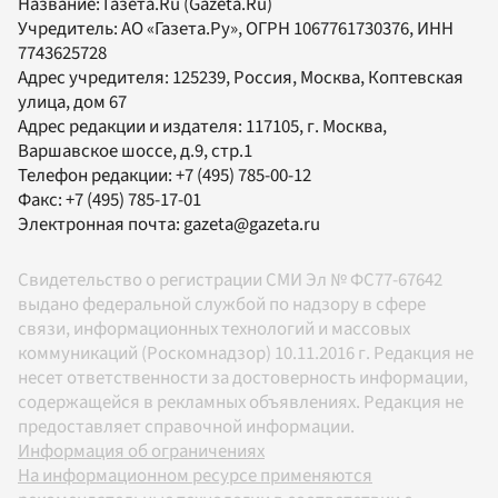
Название:
Газета.Ru
(Gazeta.Ru)
Учредитель:
АО «Газета.Ру»
, ОГРН 1067761730376, ИНН
7743625728
Адрес учредителя: 125239, Россия, Москва, Коптевская
улица, дом 67
Адрес редакции и издателя:
117105
, г.
Москва
,
Варшавское шоссе, д.9, стр.1
Телефон редакции:
+7 (495) 785-00-12
Факс:
+7 (495) 785-17-01
Электронная почта:
gazeta@gazeta.ru
Свидетельство о регистрации СМИ Эл № ФС77-67642
выдано федеральной службой по надзору в сфере
связи, информационных технологий и массовых
коммуникаций (Роскомнадзор) 10.11.2016 г. Редакция не
несет ответственности за достоверность информации,
содержащейся в рекламных объявлениях. Редакция не
предоставляет справочной информации.
Информация об ограничениях
На информационном ресурсе применяются